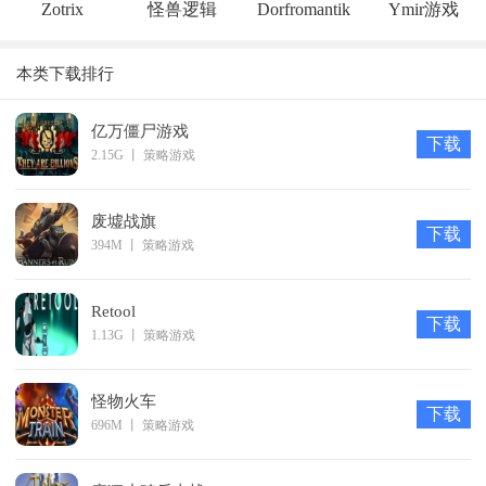
Zotrix
怪兽逻辑
Dorfromantik
Ymir游戏
本类下载排行
亿万僵尸游戏
下载
2.15G
丨
策略游戏
废墟战旗
下载
394M
丨
策略游戏
Retool
下载
1.13G
丨
策略游戏
怪物火车
下载
696M
丨
策略游戏