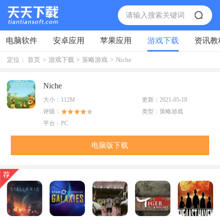
电脑软件
安卓应用
苹果应用
游戏下载
资讯教
定位：
首页
>
游戏下载
>
策略游戏
>
Niche
Niche
大小：
112M
更新：
2021-05-18
评级：
类型：
策略游戏
平台：
PC
电脑版下载