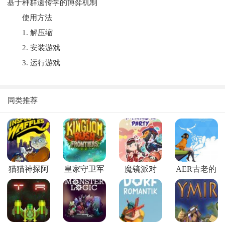
基于种群遗传学的博弈机制
使用方法
1. 解压缩
2. 安装游戏
3. 运行游戏
同类推荐
猫猫神探阿
皇家守卫军
魔镜派对
AER古老的
饼
前线
回忆