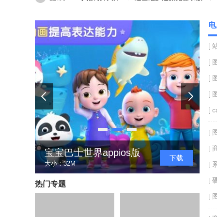
热血机甲进化
真实飞行模拟器1.5.2
电
[ 
[ 
[ 
[ 
[ 
[ 
[ 
宝宝巴士世界appios版
锋绘动漫appios版
下载
下载
大小：32M
大小：45.9M
[ 
[ 
热门专题
[ 