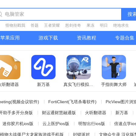
搜
怪物别戳我
答题
王者荣耀
怒剑传奇
果冻
明日
绝地求生
苹果应用
游戏下载
资讯教程
专题合集
器
新万基
真实飞行模拟器1.5.2
手指街舞大师
eeting(视频会议软件)
FortiClient(飞塔杀毒软件)
PicView图片浏
件
PayWindow 2022(薪酬管理软件)
pycharm
开助手多开分身版
财运通财慧融通版
火听翻谱器
新万基
迷你胶片机ios版
云上医护ios版
明智出行ios版
倍速点学io
植物大战僵尸大龙家族游戏手机版
封锁派对
文物众生录 汉化版