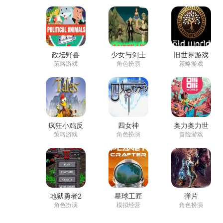
政坛野兽
少女与剑士
旧世界游戏
策略游戏
角色扮演
策略游戏
疯狂小鸡反
四女神
奥力奥力世
击战
Online
界
策略游戏
角色扮演
冒险游戏
地狱勇者2
星球工匠
弹片
角色扮演
模拟经营
角色扮演