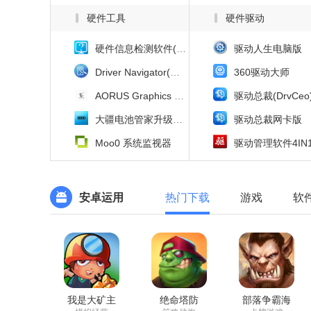
硬件工具
硬件驱动
硬件信息检测软件(HiBit System Information)
驱动人生电脑版
Driver Navigator(驱动更新)
360驱动大师
AORUS Graphics Engine
驱动总裁(DrvCeo
大疆电池管家升级软件(DJI Chargin Hub)
驱动总裁网卡版
Moo0 系统监视器
驱动管理软件4IN
安卓运用
热门下载
游戏
软
我是大矿主
绝命塔防
部落争霸海