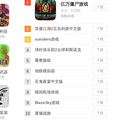
1
亿万僵尸游戏
下载
大小：2.15G
策略游戏
笑傲江湖2五岳剑派中文版
2
下载
利亚
游戏
outriders游戏
3
下载
球杆俱乐部2台球和斯诺克
4
下载
重整旗鼓
5
下载
地铁模拟器
6
下载
武器
经营
百鬼夜宴中文版
7
下载
模拟机场游戏
8
下载
BlazeSky游戏
9
下载
装第
废墟战旗
10
下载
章
游戏