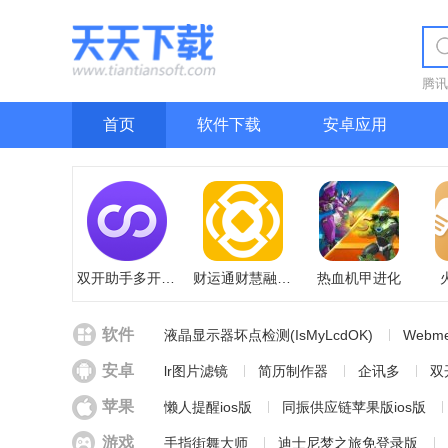
腾讯
首页
软件下载
安卓应用
双开助手多开分身版
财运通财慧融通版
热血机甲进化
火听翻谱
软件
液晶显示器坏点检测(IsMyLcdOK)
Webm
Allavsoft(视频下载软件)
筑业进度计划软
安卓
lr图片滤镜
简历制作器
企讯多
双
苹果
懒人提醒ios版
同振供应链苹果版ios版
中科名兽医ios版
PLOTAVERSE ios版
游戏
手指街舞大师
迪士尼梦之旅免登录版