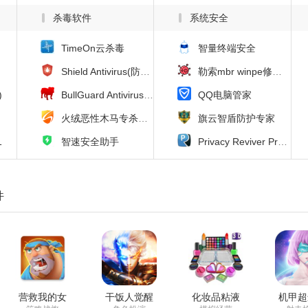
杀毒软件
系统安全
TimeOn云杀毒
智量终端安全
Shield Antivirus(防病毒软件)
勒索mbr winpe修复工具(FixRansomMbr)
)
BullGuard Antivirus(BullGuard防病毒软件)
QQ电脑管家
火绒恶性木马专杀工具
旗云智盾防护专家
1
智速安全助手
Privacy Reviver Premium(电脑隐私保护软件)
件
营救我的女
干饭人觉醒
化妆品粘液
机甲超