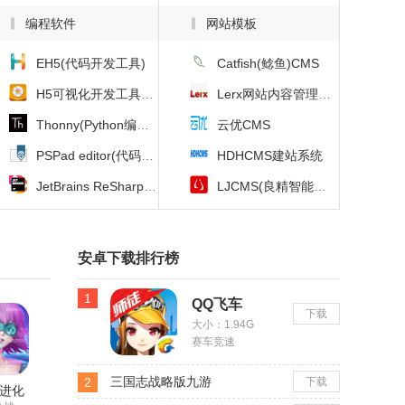
编程软件
网站模板
EH5(代码开发工具)
Catfish(鲶鱼)CMS
H5可视化开发工具(DecSoft App Builder)
Lerx网站内容管理系统
Thonny(Python编辑器)
云优CMS
PSPad editor(代码编辑器)
HDHCMS建站系统
JetBrains ReSharperC++
LJCMS(良精智能企业管理系统)
安卓下载排行榜
1
QQ飞车
下载
大小：1.94G
赛车竞速
三国志战略版九游
2
下载
进化