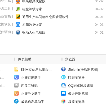
商业贸易 ]
中果粮菜代销版
04-02
硬盘工具 ]
磁盘加锁专家
04-02
商业贸易 ]
通用生产车间物料仓库管理软件
04-01
数据恢复 ]
易我数据恢复
04-01
硬件驱动 ]
驱动人生电脑版
04-01
网页辅助
浏览器
)
KK网页信息批量采集导出工具
Sleipnir(神马浏览器)
)
小鹿百度助手
联想浏览器
载器)
西瓜二维码
QQ浏览器极速版
小鹿卧龙助手
傲游云浏览器
r
威武猫发单助手
极简浏览器