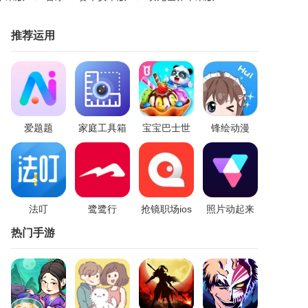
推荐运用
爱题题
家庭工具箱
宝宝巴士世
锋绘动漫
界appios版
appios版
法叮
鹭鹭行
抢镜职场ios
照片动起来
热门手游
appios版
版