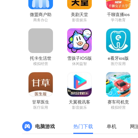
微盟商户助
美剧天堂
千聊直播ios
手ios版
appios版
版
商务办公
影音娱乐
学习教育
托卡生活世
雪孩子IOS版
e看牙ios版
界2021手机
苹果版
模拟经营
休闲益智
医疗应用
版苹果版
甘草医生
天翼视讯客
赛车司机竞
appios版
户端ios版
技官方版苹
医疗应用
影音娱乐
模拟经营
果版
电脑游戏
热门下载
单机
网