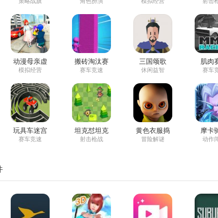
王
策略战旗
角色扮演
模拟经营
射击
动漫母亲虚
搬砖淘汰赛
三国颂歌
肌肉
拟家庭3D
汉化版
2048修改版
模拟经营
赛车竞速
休闲益智
赛车
玩具车迷宫
坦克怼坦克
黄色衣服捣
摩卡
驾驶官网版
蛋小孩安卓
赛车竞速
射击枪战
冒险解谜
动作
版
件