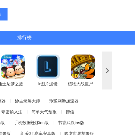
索
排行榜
迪士尼梦之旅免登录版
lr图片滤镜
植物大战僵尸大龙家族游戏手机版
封锁派对
览器
妙吉录屏大师
玲珑网游加速器
夸密输入法
简单天气预报
德信
s版
手机数据迁移ios版
书香武汉ios版
苹果版
音乐GT赛车安卓版
唤龙世界苹果版