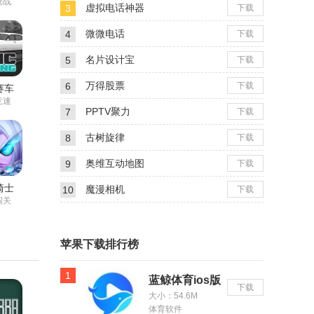
枪战
虚拟电话神器
3
下载
微微电话
4
下载
名片设计宝
5
下载
万得股票
6
下载
赛车
竞速
PPTV聚力
7
下载
古树旋律
8
下载
奥维互动地图
9
下载
骑士
魔漫相机
10
下载
闯关
苹果下载排行榜
1
蓝鲸体育ios版
下载
大小：54.6M
体育软件