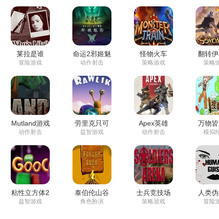
莱拉是谁
命运2邪姬魅
怪物火车
翻转伊
影
特
冒险游戏
动作射击
策略游戏
策略
Mutland游戏
劳里克只可
Apex英雄
万物皆
前行游戏
动作射击
益智游戏
动作射击
模拟
粘性立方体2
泰伯伦山谷
士兵竞技场
人类伪
的极度恐慌
一
益智游戏
角色扮演
策略游戏
冒险