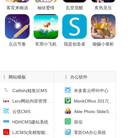
客官来碗汤
袖珍爱情
乱世觉醒
炙热灵压
点点节奏
军用小飞机
我是创造者
御赐小掌柜
网站模板
办公软件
Catfish(鲶鱼)CMS
米多客云呼叫中心
Lerx网站内容管理系统
MenkOffice 2017(蒙古文办公软件)
云优CMS
Able Photo SlideShow(幻灯片制作软件)
HDHCMS建站系统
容信
LJCMS(良精智能企业管理系统)
零距OA办公系统