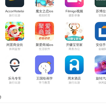
AccorHotelsios
魔女之恋ios
Filmigo视频
苏博拉
版
版苹果版
剪辑ios版
版苹
旅行出游
模拟经营
摄影录像
冒险
闲置商业街
聚爱商城ios
开赚宝管家
安信手
苹果版苹果
版
ios版
券app
休闲益智
生活软件
商务办公
金融
版
乐马专车
王国绘画学
周末酒店
旋转汽
appios版
院ios版
appios版
果版苹
旅行出游
学习教育
旅行出游
休闲
游