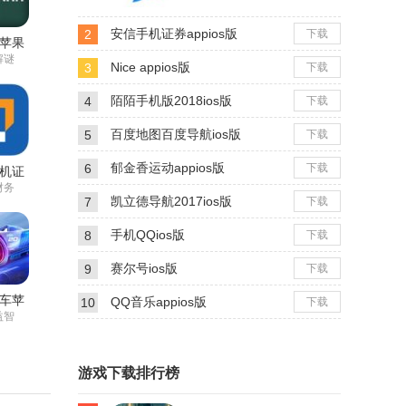
安信手机证券appios版
2
下载
苹果
果版
解谜
Nice appios版
3
下载
陌陌手机版2018ios版
4
下载
百度地图百度导航ios版
5
下载
郁金香运动appios版
6
下载
机证
ios版
财务
凯立德导航2017ios版
7
下载
手机QQios版
8
下载
赛尔号ios版
9
下载
车苹
QQ音乐appios版
10
下载
果版
益智
游戏下载排行榜