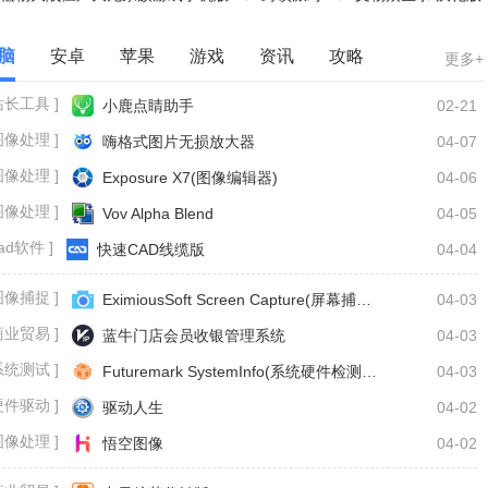
末世极限割草
脑
安卓
苹果
游戏
资讯
攻略
更多+
站长工具 ]
小鹿点睛助手
02-21
图像处理 ]
嗨格式图片无损放大器
04-07
图像处理 ]
Exposure X7(图像编辑器)
04-06
图像处理 ]
Vov Alpha Blend
04-05
cad软件 ]
快速CAD线缆版
04-04
图像捕捉 ]
EximiousSoft Screen Capture(屏幕捕获抓取工具)
04-03
商业贸易 ]
蓝牛门店会员收银管理系统
04-03
系统测试 ]
Futuremark SystemInfo(系统硬件检测工具)
04-03
硬件驱动 ]
驱动人生
04-02
图像处理 ]
悟空图像
04-02