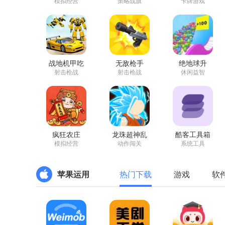
量版
模拟经营
策略战旗
卡牌游戏
战地机甲吃
无敌枪手
绝地球升
鸡
射击枪战
射击枪战
休闲益智
疯狂农庄
龙珠超神乱
酷客工具箱
斗
模拟经营
动作闯关
系统工具
苹果运用
热门下载
游戏
软