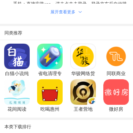
手机：直接安装app，进去点击去登录，登录京东后自动跳
展开查看更多
转回页面，然后即可进行操作
苹果（需要爱思助手或越狱才能安装，实在用不了就用浏览
器方式把）
同类推荐
浏览器 执行（电脑浏览器都可，手机需要支持打开控制台
执行脚本的浏览器）
软件优势
1.每天都有很多任务要完成，可以有所成就。解锁更多有趣
白猫小说纯
省电清理专
华骏网络货
同联商业
的任务。
净版
家
运平台
2.每天空闲时间浇水施肥，完成相关种植任务，会带来很好
的效益。
3.种植各种农作物和畜牧业获得丰厚回报，轻松获得惊喜红
花间阅读
吃喝惠州
王者营地
微好房
包
软件特色
本类下载排行
-1.登录网页端京东：www.jd.com