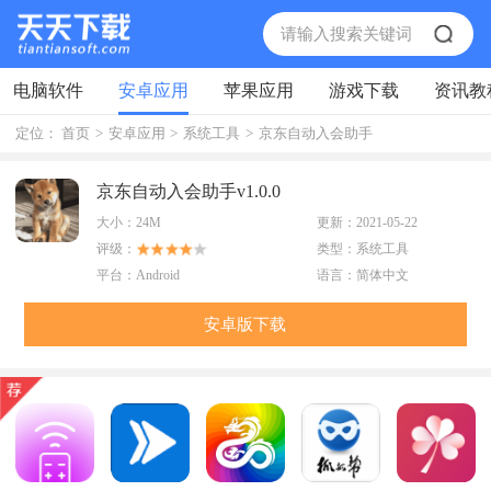
电脑软件
安卓应用
苹果应用
游戏下载
资讯教
定位：
首页
>
安卓应用
>
系统工具
>
京东自动入会助手
京东自动入会助手v1.0.0
大小：
24M
更新：
2021-05-22
评级：
类型：
系统工具
平台：
Android
语言：
简体中文
安卓版下载