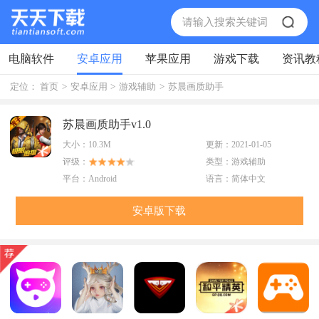
电脑软件
安卓应用
苹果应用
游戏下载
资讯教
定位：
首页
>
安卓应用
>
游戏辅助
>
苏晨画质助手
苏晨画质助手v1.0
大小：
10.3M
更新：
2021-01-05
评级：
类型：
游戏辅助
平台：
Android
语言：
简体中文
安卓版下载