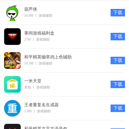
自己的吃鸡游戏技巧。
葫芦侠
软件特色
下载
34.0M
丨
游戏辅助
1.热情战斗全过程中的非凡快乐，搜集军械物件，打开全新
升级战斗；
掌间游戏福利盒
下载
2.717空投物资节强悍来临，大量惊喜奖赏满足你的最终冲
27M
丨
游戏辅助
动；
3.辽阔情景随意尊享，不一样主题元素的游戏地形图任你打
和平精英锄草鸡上色辅助
下载
拼。
10.3M
丨
游戏辅助
软件优势
1.随时随地大家可以上线体验，而且分毫是不容易对你的吃
一米天堂
下载
未知
丨
游戏辅助
鸡游戏游戏有任何不良反应影响。
2.功能强劲，简单实用，能自定修改和选择画质，每一个一
王者重复名生成器
部分做的都很及时。
下载
1.6M
丨
游戏辅助
3.多种多样吃鸡辅助专用工具，完全免费使用，兼容于每个
手机，实际操作十分的简单，赶紧来免费下载。
和平精英文言文语音包