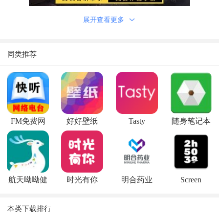
展开查看更多
功能介绍
锄草，透視，声音，小红点，除雾，画质调节，多种多样专
同类推荐
用工具，完全免费使用。
多种多样吃鸡辅助专用工具，完全免费使用，不用苹果越
狱，兼容于每个手机，实际操作十分的简单。
网上有大量的主要参数可以设定，依据你的实际操作习惯
FM免费网
好好壁纸
Tasty
随身笔记本
性，及其手机型号规格进行选择。
络电台
功能亮点
1、非常许多 喜爱吃鸡游戏的游戏玩家都能够有很非常好的
体会，这里边画质调整是很灵活的。
2、随时随地大家可以上线体验，而且分毫是不容易对你的
航天呦呦健
时光有你
明合药业
Screen
吃鸡游戏游戏有任何不良反应影响。
康
Stopwatch
本类下载排行
3、当大家有着一个极致的画质以后，可以很大水平上提高