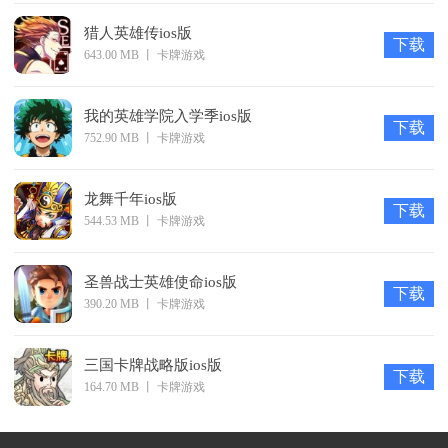
猎人英雄传ios版
下载
643.00 MB
丨
卡牌游戏
我的英雄学院入学季ios版
下载
752.90 MB
丨
卡牌游戏
龙舞千年ios版
下载
544.53 MB
丨
卡牌游戏
圣兽战士英雄使命ios版
下载
390.20 MB
丨
卡牌游戏
三国卡牌战略版ios版
下载
164.70 MB
丨
卡牌游戏