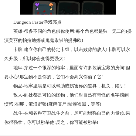
Dungeon Faster游戏亮点
英雄-很多不同的角色供你使用!每个角色都是独一无二的!扮
演美丽的帕拉迪娜或鬼鬼祟祟的提弗欧!
卡牌-建立你自己的特定卡组，以击败你的敌人!卡牌可以永
久升级，所以你会变得更强大!
地牢-穿过一个很深的地牢，里面有许多装满宝藏的房间!但
要小心!那宝物不是你的，它们不会高兴你偷了它!
物品-地牢里满是可以帮助或伤害你的道具，机关，陷阱!
敌人-到处都是可怕的怪物，他们对自己有奇怪的名字感到
愤怒!在哪，流浪野狼!麻痹僵尸!骷髅盗贼，等等!
战斗-在和各种守卫战斗之前，尽可能增强自己的力量!如果
你很强壮，你可以秒杀他!反之，你可能被秒杀!