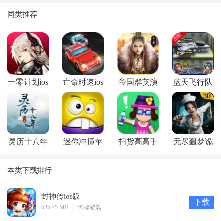
同类推荐
一零计划ios
亡命时速ios
帝国群英演
蓝天飞行队
版
版
义ios版
物语ios版
灵历十八年
迷你冲撞苹
扫货高高手
无尽噩梦诡
ios版
果版苹果版
ios版
医院ios版
本类下载排行
苹果版
封神传ios版
下载
525.75 MB
丨
卡牌游戏