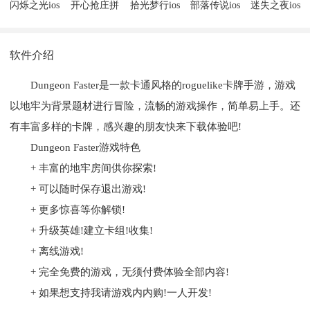
闪烁之光ios
开心抢庄拼
拾光梦行ios
部落传说ios
迷失之夜ios
版
牛ios版
版
版
版
软件介绍
Dungeon Faster是一款卡通风格的roguelike卡牌手游，游戏
以地牢为背景题材进行冒险，流畅的游戏操作，简单易上手。还
有丰富多样的卡牌，感兴趣的朋友快来下载体验吧!
Dungeon Faster游戏特色
+ 丰富的地牢房间供你探索!
+ 可以随时保存退出游戏!
+ 更多惊喜等你解锁!
+ 升级英雄!建立卡组!收集!
+ 离线游戏!
+ 完全免费的游戏，无须付费体验全部内容!
+ 如果想支持我请游戏内内购!一人开发!