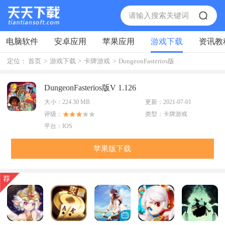
电脑软件
安卓应用
苹果应用
游戏下载
资讯教
定位：
首页
>
游戏下载
>
卡牌游戏
>
DungeonFasterios版
DungeonFasterios版V 1.126
大小：
224.30 MB
更新：
2021-07-01
评级：
类型：
卡牌游戏
平台：
IOS
苹果版下载