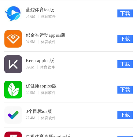
知识点，还能和其他用户一起交流互动，了解各种治痘的小技
蓝鲸体育ios版
下载
巧，并且平台上还入驻专业的医生专家，实时分享各种专业的治
54.6M
丨
体育软件
痘知识!
这里不仅能够和其他用户一起交流治疗痘痘的小知识，还有
郁金香运动appios版
下载
94.9M
丨
体育软件
更多权威皮肤科医生在线发帖，专业治痘知识，让你轻松摆脱痘
痘的烦恼。
Keep appios版
痘友之家软件是一款专为百万痘友打造的社交互动平台，并
下载
396M
丨
体育软件
且软件界面清爽舒服，操作简单，实时互动，了解更多治痘专业
知识!
优健康appios版
下载
55.9M
丨
体育软件
3个目标ios版
下载
27.4M
丨
体育软件
央视体育直播appios版