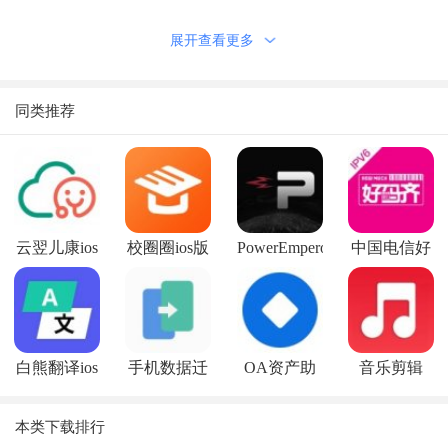
1、专为痘友们创建的一个综合性交流平台，大家能够在这
展开查看更多
里互相交流自身情况;
2、一起探讨祛痘经验，发表自己真实的祛痘方法，共同造
福青春;
同类推荐
3、同时平台上还有很多治痘达人和专业的皮肤科医生，为
大家摆脱痘痘的烦恼!
软件功能
1、都是来自五湖四海的小伙伴，大家可以自由交流和探
云翌儿康ios
校圈圈ios版
PowerEmperor
中国电信好
讨，帮助彼此改善痘痘情况;
版
ios版
码齐ios版
2、专业知识，在线分享，痘痘百科，让你了解长痘和治疗
痘痘的详细情况和步骤;
3、百万痘友，齐心战痘，分享自己的战痘过程和经验，学
白熊翻译ios
手机数据迁
OA资产助
音乐剪辑
到日常治痘小知识!
版
移ios版
手ios版
appios版
软件说明
本类下载排行
界面很清爽，体积也不大，里面有各种各样治疗痘痘的相关