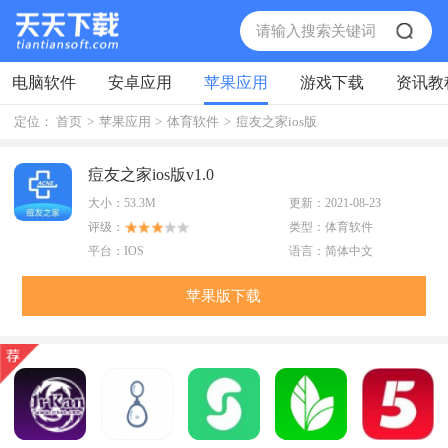
电脑软件
安卓应用
苹果应用
游戏下载
资讯教
定位：
首页
>
苹果应用
>
体育软件
>
痘友之家ios版
痘友之家ios版v1.0
大小：
53.3M
更新：
2021-08-23
评级：
类型：
体育软件
平台：
IOS
语言：
简体中文
苹果版下载