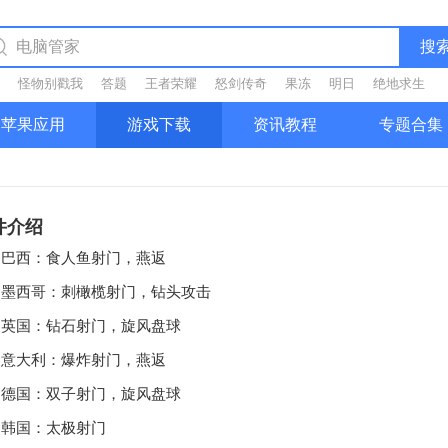
搜
怪物别戳我
答题
王者荣耀
怒剑传奇
果冻
明日
绝地求生
苹果应用
游戏下载
资讯教程
专题合集
件介绍
西：食人鱼射门，燕返
西哥：刺橄榄射门，钻头攻击
国：钻石射门，旋风盘球
大利：爆炸射门，燕返
国：双子射门，旋风盘球
国：太极射门