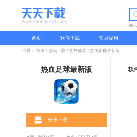
腾讯
首页
软件下载
安卓应用
位置：
首页
/
游戏下载
/
竞技体育
/
热血足球最新版
热血足球最新版
软
巴
墨
英
意
安卓下载
德
韩