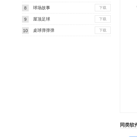
在
球场故事
8
下载
屋顶足球
9
下载
1
桌球弹弹弹
10
下载
2
不删
发
技
3
4
5
6
忍
同类软
现
验