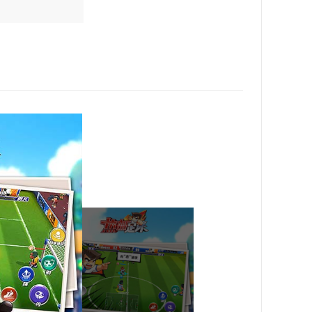
装。
队员”标签，即可将其提升为队长。
阵界面或者替补席中即可。
赛结果只与进球数有关。
升级界面，点击升级道具就可以给角色升级。