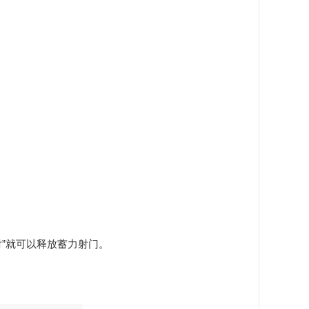
”就可以释放蓄力射门。
量。