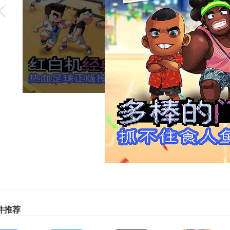
“球员信息”界面中，点击角色信息中的“特性”分页，点击可解锁特
热血足球最新版游戏特色
、经典FC游戏重现 追忆童年激情
、热血源自热爱!当经典BGM再次响起时，影响整整一代人的红白机
档测试。《热血足球》手游是由问世将近30年的经典FC平台游戏《热血
的休闲足球手游。游戏完美还原与继承了经典作品的操作，玩家在游
能，也能操控球员使用特有的攻击技能获得球权，仿佛又回到热血足
、可设置重力感应，虚拟按键，全屏模式
、食人鱼射击，香蕉环射击，全效果进化
、游戏提供了实时对战模式，玩家与玩家进行竞技，体验不同于传
、在FC游戏时代，《热血足球》的出现颠覆了传统足球竞技的潮流
者镖球等超乎想象的射门，都让难以计数的少年们热血沸腾，不眠不
件推荐
，3D精致的画面重制经典场景、人物、技能，熟悉的四键操作，丰富
，到操作快感，再到竞技激情，全新的游戏体验将让玩家重新回味童