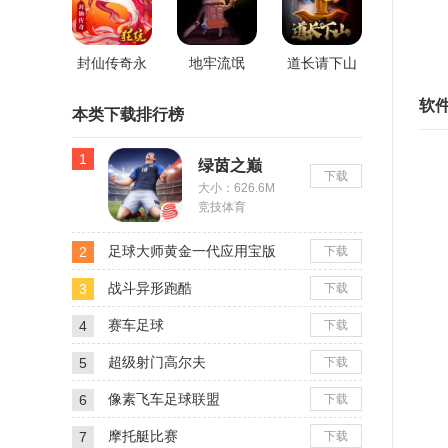
4
游版
获
封仙传奇永
地牢流氓
道长请下山
5
抽版
软
在
本类下载排行榜
6
1
绿茵之巅
下载
在
大小：626.6M
竞技体育
7
比
足球大师黄金一代应用宝版
2
下载
8
战斗异形跑酷
3
下载
在
赛车足球
4
下载
9
超级射门高尔夫
5
下载
在
像素飞车足球联盟
6
下载
1
摩托艇比赛
7
下载