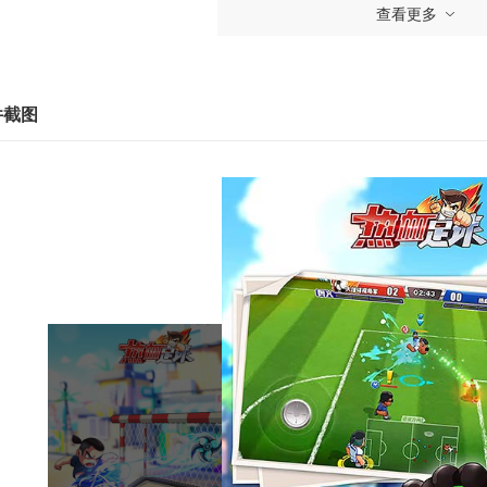
 如何更换皮肤?
查看更多
得皮肤的球员，可以在更衣室中选择“时装”，点击更换想穿戴的时
 如何设置队长?
件截图
大名单中，选择已经上阵非队长的队员，在右侧角色信息中，点击“
 获得了球员如何上阵?
大名单中，从左侧的球员列表中找到向上阵的球员，将其拖拽到布
 如何赢得比赛?
赛结束时，如果你的进球数大于对方的，即可获得比赛的胜利。比
 比赛中如何找到自己的队友?
比赛中，屏幕的中下方为小地图，其中蓝色点的就是队友。
 如何给角色如何升级?
“球员信息”界面中，点击角色信息等级后的加号，就可以进入角色
0 角色如何解锁特性?