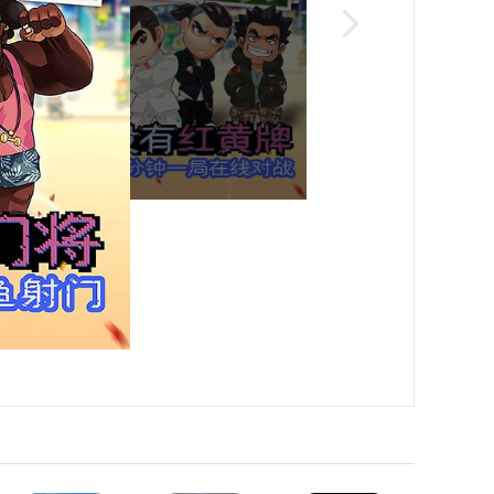
性，花费相应的道具即可解锁。
经典游戏《热血足球》授权手游于7月26日开启安卓
足球》系列改编，ARC SYSTEM WORKS授权开
戏不但能体验到和原作一脉相承的各种射门方式、必杀
球最为火热的年代
统足球竞技的体验
，暴力的冲撞、热血的铲球，以及那一个个香蕉球、
休的奋战。时隔近三十年，《热血足球》手游再度重
充实的剧情，多元化的真实实时竞技……从视觉体
年时光的同时，带来极致劲爆的感官冲击