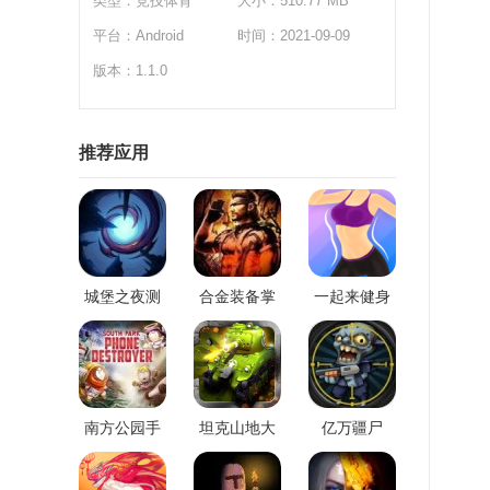
类型：
竞技体育
大小：510.77 MB
泰
平台：Android
时间：2021-09-09
蒙
版本：1.1.0
喀
圭
推荐应用
塞
阿
1
城堡之夜测
合金装备掌
一起来健身
当
试服
上行动
2
长
3
南方公园手
坦克山地大
亿万疆尸
前
机破坏者九
作战