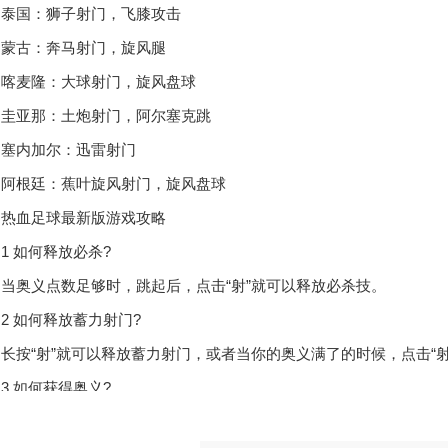
国：狮子射门，飞膝攻击
古：奔马射门，旋风腿
麦隆：大球射门，旋风盘球
亚那：土炮射门，阿尔塞克跳
内加尔：迅雷射门
根廷：蕉叶旋风射门，旋风盘球
热血足球最新版游戏攻略
 如何释放必杀?
奥义点数足够时，跳起后，点击“射”就可以释放必杀技。
 如何释放蓄力射门?
按“射”就可以释放蓄力射门，或者当你的奥义满了的时候，点击“射
 如何获得奥义?
场传球可以获得奥义能量，抢到对手脚下的球也可以获得奥义能