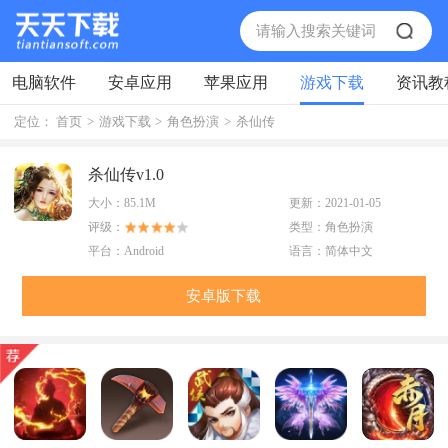
电脑软件
安卓应用
苹果应用
游戏下载
资讯教
定位：
首页
>
游戏下载
>
角色扮演
>
杀仙传
杀仙传v1.0
大小：
85.1M
更新：
2021-01-05
评级：
类型：
角色扮演
平台：
Android
语言：
简体中文
安卓版下载