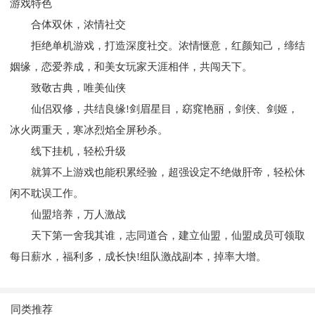
游戏特色
合体双休，浓情社交
拒绝单机游戏，打造深度社交。浓情惬意，红颜知己，缔结
姻缘，恋爱养成，和美女玩家天涯相伴，共闯天下。
致敬古典，唯美仙侠
仙侣双修，共结良缘!剑眉星目，窈窕艳丽，剑侠、剑姬，
冰火两重天，寒冰烈焰全屏秒杀。
线下挂机，轻松升级
就算不上游戏也能积累经验，超强设定不绝做肝帝，轻松休
闲不耽误工作。
仙盟培养，万人激战
天下第一舍我其谁，志同道合，建立仙盟，仙盟成员可领取
每日薪水，福利多，成长快!组队激战副本，掉率大增。
同类推荐