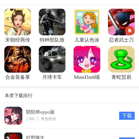
宋朝经商传
特种部队致
儿童认色涂
忍者武士刀
命反击
鸦
剑传
合金装备掌
月球卡车
MuseDash喵
青蛇贸易
上行动
2073
斯快跑
（SnakeTrade
本类下载排行
阴阳师oppo版
下载
1.90G
丨
角色扮演
狂野降生