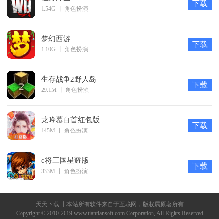
下载
1.54G
丨
角色扮演
梦幻西游
下载
1.10G
丨
角色扮演
生存战争2野人岛
下载
29.1M
丨
角色扮演
龙吟慕白首红包版
下载
145M
丨
角色扮演
q将三国星耀版
下载
333M
丨
角色扮演
天天下载 丨本站所有软件来自于互联网，版权属原著所有
Copyright © 2010-2019 www.tiantiansoft.com Corporation, All Rights Reserved