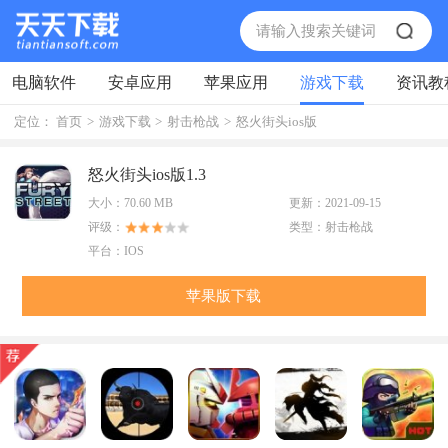
电脑软件
安卓应用
苹果应用
游戏下载
资讯教
定位：
首页
>
游戏下载
>
射击枪战
>
怒火街头ios版
怒火街头ios版1.3
大小：
70.60 MB
更新：
2021-09-15
评级：
类型：
射击枪战
平台：
IOS
苹果版下载