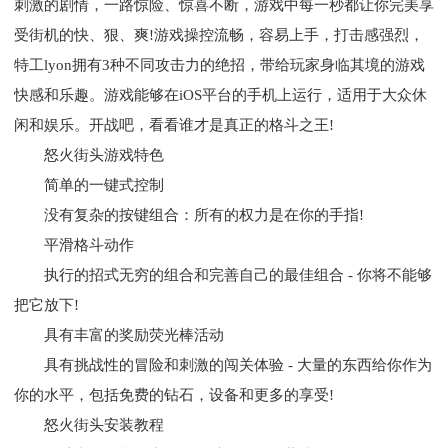
刺激的剧情，一路惊险、惊喜不断，游戏中每一秒都让你完美享
受街机的快、狠、爽!游戏操控流畅，容易上手，打击感强烈，
特工lyon拥有3种不同攻击力的绝招，带给玩家身临其境的游戏
快感和乐趣。游戏能够在iOS平台的手机上运行，适用于大众休
闲和娱乐。开战吧，看看谁才是真正的格斗之王!
怒火街头游戏特色
简单的一键式控制
没有复杂的按键组合：所有的权力是在你的手指!
平滑格斗动作
执行的招式无穷的组合和完善自己的最佳组合 - 你将不能够
把它放下!
具有丰富的奖励荧光棒活动
具有挑战性的冒险和刺激的闯关体验 - 大量的东西给你作为
你的水平，包括免费的钻石，设备和更多的享受!
怒火街头安装教程