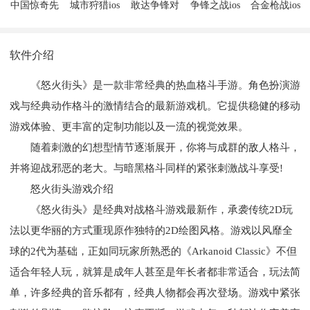
中国惊奇先
城市狩猎ios
敢达争锋对
争锋之战ios
合金枪战ios
生ios版
版
决ios版
版
版
软件介绍
《怒火街头》是一款非常经典的热血格斗手游。角色扮演游
戏与经典动作格斗的激情结合的最新游戏机。它提供稳健的移动
游戏体验、更丰富的定制功能以及一流的视觉效果。
随着刺激的幻想型情节逐渐展开，你将与成群的敌人格斗，
并将迎战邪恶的老大。与暗黑格斗同样的紧张刺激战斗享受!
怒火街头游戏介绍
《怒火街头》是经典对战格斗游戏最新作，承袭传统2D玩
法以更华丽的方式重现原作独特的2D绘图风格。游戏以风靡全
球的2代为基础，正如同玩家所熟悉的《Arkanoid Classic》不但
适合年轻人玩，就算是成年人甚至是年长者都非常适合，玩法简
单，许多经典的音乐都有，经典人物都会再次登场。游戏中紧张