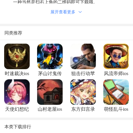
一种当然是扫右上角的二维码即可下载哦。
还有一种点击苹果版下载按钮，在弹出的下载小窗口中，点
展开查看更多
击下载到手机就可以了。
同类推荐
时速裁决ios
茅山讨鬼传
狙击行动苹
风流帝师ios
版
ios版
果版苹果版
版
天使幻想纪
山村老屋ios
东方归言录
萌怪乱斗ios
元ios版
版
ios版
版
本类下载排行