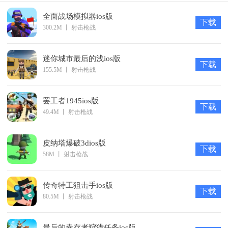
全面战场模拟器ios版
下载
300.2M
丨
射击枪战
迷你城市最后的浅ios版
下载
155.5M
丨
射击枪战
罢工者1945ios版
下载
49.4M
丨
射击枪战
皮纳塔爆破3dios版
下载
58M
丨
射击枪战
传奇特工狙击手ios版
下载
80.5M
丨
射击枪战
最后的幸存者狩猎任务ios版