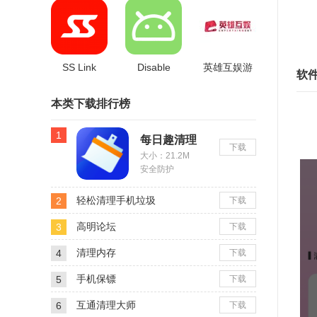
SS Link
Disable
英雄互娱游
软
FLAG
戏中心
本类下载排行榜
SECURE
1
每日趣清理
下载
大小：21.2M
安全防护
轻松清理手机垃圾
2
下载
高明论坛
3
下载
清理内存
4
下载
手机保镖
5
下载
互通清理大师
6
下载