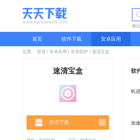
腾讯
首页
软件下载
安卓应用
位置：
首页
/
安卓应用
/
安全防护
/
速清宝盒
速清宝盒
软
速
机
软
速
安卓下载
加
软