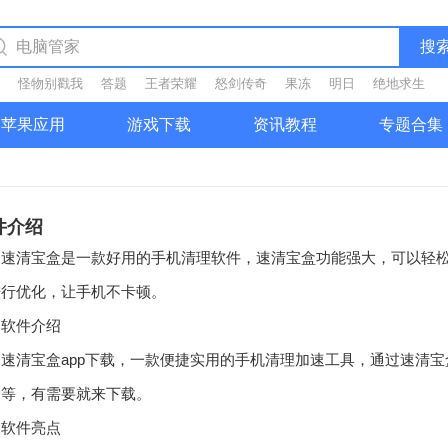
搜
怪物别戳我
答题
王者荣耀
怒剑传奇
果冻
明日
绝地求生
苹果应用
游戏下载
资讯教程
专题合集
件介绍
清宝盒是一款好用的手机清理软件，速清宝盒功能强大，可以轻松
进行优化，让手机不卡顿。
件介绍
清宝盒app下载，一款便捷实用的手机清理加速工具，通过速清宝盒
速等，有需要就来下载。
件亮点