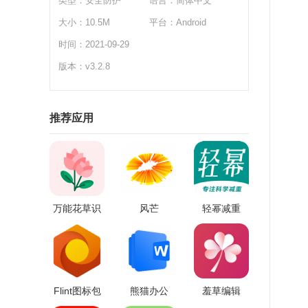
类型：
安全防护
语言：简体中文
一
大小：10.5M
平台：Android
可
时间：2021-09-29
操
版本：v3.2.8
一
软
推荐应用
【
【
【
【
万能花草识
风芒
轻幂减重
【
别
Flint图标包
熊猫办公
羞草编辑