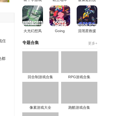
怒
火光幻想凤
Going
流氓星救援
凰小队
Under
战任
专题合集
更多+
色都
回合制游戏合集
RPG游戏合集
像素游戏大全
跑酷游戏合集