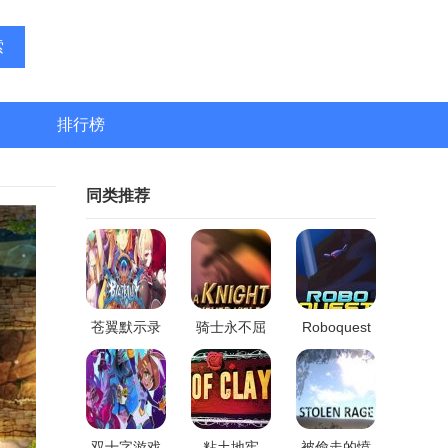
索
排行榜
同类推荐
苍翼默示录
骑士永不屈
Roboquest
神观之梦
服游戏
双十字游戏
粘土地牢
被偷走的愤