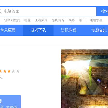
搜
怪物别戳我
答题
王者荣耀
怒剑传奇
果冻
明日
绝地求生
苹果应用
游戏下载
资讯教程
专题合集
PC
载
器，提速50%