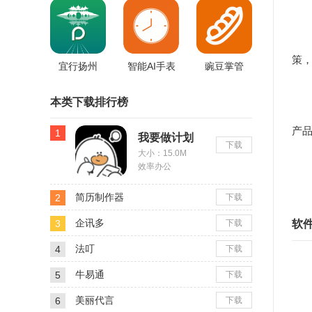
【
政
策
宜行扬州
智能AI手表
豌豆掌管
【
本类下载排行榜
供
产
1
我要做计划
下载
【
大小：15.0M
效率办公
扩
简历制作器
2
下载
企讯多
软
3
下载
法叮
4
下载
牛易通
5
下载
美丽代言
6
下载