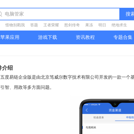
搜
怪物别戳我
答题
王者荣耀
怒剑传奇
果冻
明日
绝地求生
苹果应用
游戏下载
资讯教程
专题合集
件介绍
度易链企业版是由北京笃威尔数字技术有限公司开发的一款一个基
、引智、用政等多方面问题。