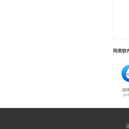
同类软
洪
效