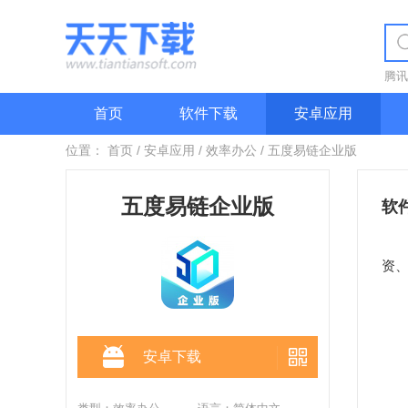
腾讯
首页
软件下载
安卓应用
位置：
首页
/
安卓应用
/
效率办公
/
五度易链企业版
五度易链企业版
软
五
资
安卓下载