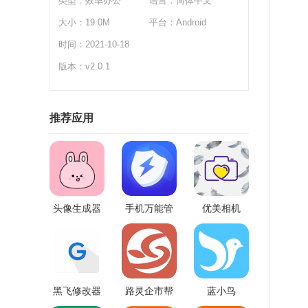
类型：
效率办公
语言：简体中文
大小：19.0M
平台：Android
时间：2021-10-18
版本：v2.0.1
推荐应用
头像生成器
手机万能管
优美相机
家
黑飞修改器
路灵企市帮
蓝小鸟
软