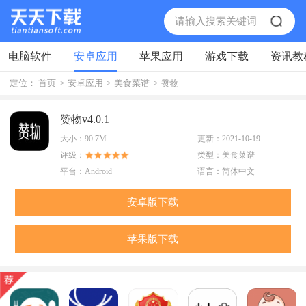
电脑软件
安卓应用
苹果应用
游戏下载
资讯教
定位：
首页
>
安卓应用
>
美食菜谱
>
赞物
赞物v4.0.1
大小：
90.7M
更新：
2021-10-19
评级：
类型：
美食菜谱
平台：
Android
语言：
简体中文
安卓版下载
苹果版下载