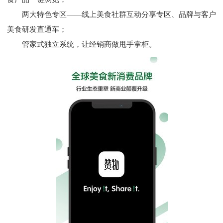
两⼤特⾊专区——线上美⻝社群互动分享专区、品牌与客户
美⻝研发直通⻋；
管家式独⽴系统，让经销商做甩⼿掌柜。