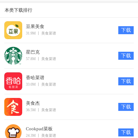
计
能王
纸
本类下载排行
软件特色
1、赞物为美食爱好者提供了非常丰富美食服务，还有美食
豆果美食
下载
31.9M
丨
美食菜谱
制作方法，用户可以学习，
2、并且还能分享你的美食心得，与其他用户交流互动，获
星巴克
得相关的经验，
下载
57.8M
丨
美食菜谱
3、赞物app支持用户创业，这里有很多品牌商，用户可以
选择相对应的进行加盟，
香哈菜谱
下载
更新日志
33.0M
丨
美食菜谱
1. 选完货到页面， 我已处理 按钮改成 确认
2. 通知页面 尽快完善流程并通知发货 改成 请将款项支付给以上
美食杰
下载
联系人并安排发货！
36.5M
丨
美食菜谱
3. 库存数量只显示1000箱以内的，超过1000箱就不显示库存数
量
Cookpad菜板
下载
24.3M
丨
美食菜谱
4. 同意发奖金5个字改成确认