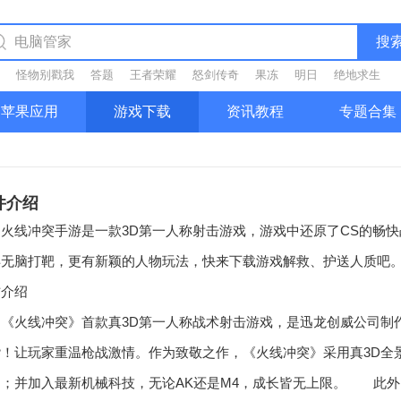
搜
怪物别戳我
答题
王者荣耀
怒剑传奇
果冻
明日
绝地求生
苹果应用
游戏下载
资讯教程
专题合集
件介绍
线冲突手游是一款3D第一人称射击游戏，游戏中还原了CS的畅快
再无脑打靶，更有新颖的人物玩法，快来下载游戏解救、护送人质吧
方介绍
火线冲突》首款真3D第一人称战术射击游戏，是迅龙创威公司制作
！让玩家重温枪战激情。作为致敬之作，《火线冲突》采用真3D全景地
图；并加入最新机械科技，无论AK还是M4，成长皆无上限。 此外