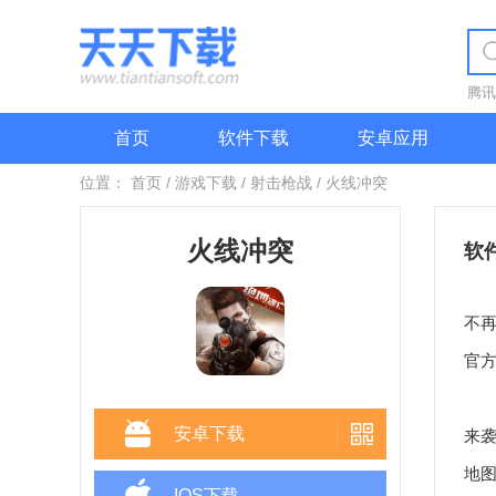
腾讯
首页
软件下载
安卓应用
位置：
首页
/
游戏下载
/
射击枪战
/
火线冲突
火线冲突
软
火
不
官
《
安卓下载
来袭
地
IOS下载