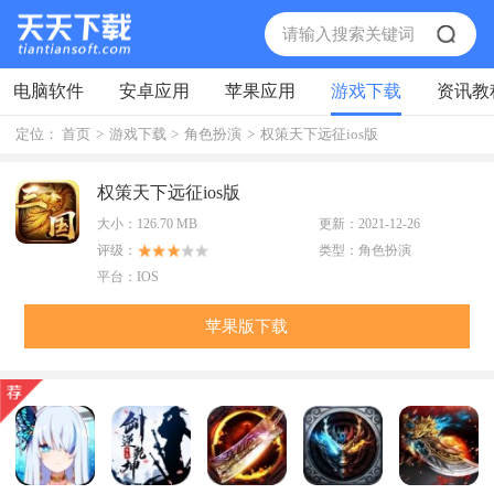
电脑软件
安卓应用
苹果应用
游戏下载
资讯教
定位：
首页
>
游戏下载
>
角色扮演
>
权策天下远征ios版
权策天下远征ios版
大小：
126.70 MB
更新：
2021-12-26
评级：
类型：
角色扮演
平台：
IOS
苹果版下载