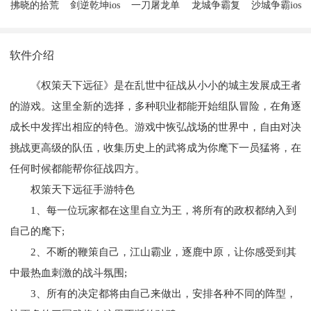
拂晓的拾荒
剑逆乾坤ios
一刀屠龙单
龙城争霸复
沙城争霸ios
团ios版
版
职业ios版
古传奇ios版
版
软件介绍
《权策天下远征》是在乱世中征战从小小的城主发展成王者
的游戏。这里全新的选择，多种职业都能开始组队冒险，在角逐
成长中发挥出相应的特色。游戏中恢弘战场的世界中，自由对决
挑战更高级的队伍，收集历史上的武将成为你麾下一员猛将，在
任何时候都能帮你征战四方。
权策天下远征手游特色
1、每一位玩家都在这里自立为王，将所有的政权都纳入到
自己的麾下;
2、不断的鞭策自己，江山霸业，逐鹿中原，让你感受到其
中最热血刺激的战斗氛围;
3、所有的决定都将由自己来做出，安排各种不同的阵型，