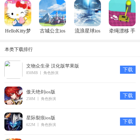
器人ios版
版
孩ios版
版
HelloKitty梦
古城公主ios
流浪星球ios
牵绳漂移 手
幻咖啡厅ios
版
版
机版苹果版
本类下载排行
版
文物众生录 汉化版苹果版
下载
850MB
丨
角色扮演
傲天绝剑ios版
下载
258M
丨
角色扮演
星际裂痕ios版
下载
622M
丨
角色扮演