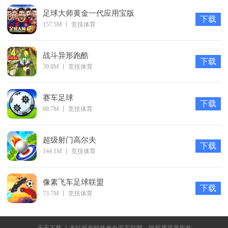
足球大师黄金一代应用宝版
下载
157.5M
丨
竞技体育
战斗异形跑酷
下载
39.8M
丨
竞技体育
赛车足球
下载
88.7M
丨
竞技体育
超级射门高尔夫
下载
144.1M
丨
竞技体育
像素飞车足球联盟
下载
73.7M
丨
竞技体育
天天下载 丨本站所有软件来自于互联网，版权属原著所有