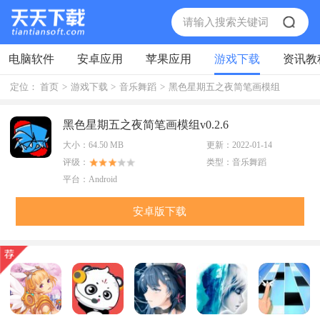
电脑软件
安卓应用
苹果应用
游戏下载
资讯教
定位：
首页
>
游戏下载
>
音乐舞蹈
>
黑色星期五之夜简笔画模组
黑色星期五之夜简笔画模组v0.2.6
大小：
64.50 MB
更新：
2022-01-14
评级：
类型：
音乐舞蹈
平台：
Android
安卓版下载