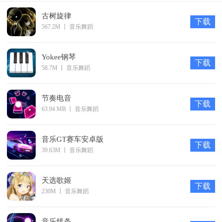
古树旋律
下载
567.2M
丨
音乐舞蹈
Yokee钢琴
下载
58.7M
丨
音乐舞蹈
节奏电音
下载
63.94 MB
丨
音乐舞蹈
音乐GT赛车安卓版
下载
39.63M
丨
音乐舞蹈
天选歌姬
下载
230M
丨
音乐舞蹈
音乐线条