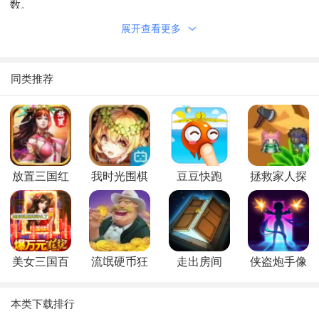
数。
展开查看更多
同类推荐
放置三国红
我时光围棋
豆豆快跑
拯救家人探
包版领红包
无敌
索
美女三国百
流氓硬币狂
走出房间
侠盗炮手像
抽版
热
素射击
本类下载排行