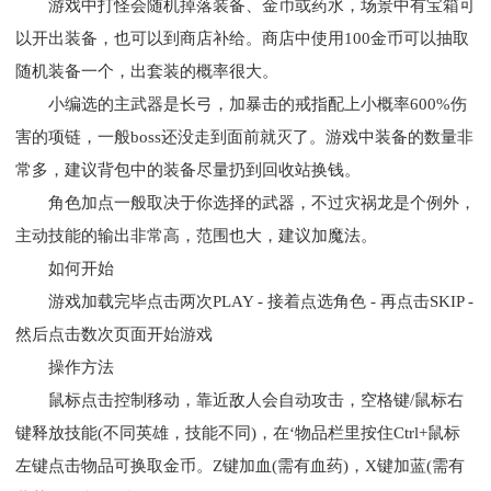
游戏中打怪会随机掉落装备、金币或药水，场景中有宝箱可
以开出装备，也可以到商店补给。商店中使用100金币可以抽取
随机装备一个，出套装的概率很大。
小编选的主武器是长弓，加暴击的戒指配上小概率600%伤
害的项链，一般boss还没走到面前就灭了。游戏中装备的数量非
常多，建议背包中的装备尽量扔到回收站换钱。
角色加点一般取决于你选择的武器，不过灾祸龙是个例外，
主动技能的输出非常高，范围也大，建议加魔法。
如何开始
游戏加载完毕点击两次PLAY - 接着点选角色 - 再点击SKIP -
然后点击数次页面开始游戏
操作方法
鼠标点击控制移动，靠近敌人会自动攻击，空格键/鼠标右
键释放技能(不同英雄，技能不同)，在‘物品栏里按住Ctrl+鼠标
左键点击物品可换取金币。Z键加血(需有血药)，X键加蓝(需有