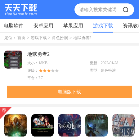
电脑软件
安卓应用
苹果应用
游戏下载
资讯教
定位：
首页
>
游戏下载
>
角色扮演
>
地狱勇者2
地狱勇者2
大小：
18KB
更新：
2022-01-28
评级：
类型：
角色扮演
平台：
PC
电脑版下载