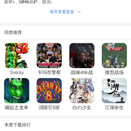
蓝药)，I键物品栏。提示:
1、鼠标点击右下角第2个图标可进入物品栏，点击拖动已
展开查看更多
有的物品可以进行装备。鼠标拖动装备到recycler的地方可以出
售。
同类推荐
2、在地图中的SHOP处可使用100金币购买随机装备，有概
率获得传奇套装。
3、游戏进行中点击右下角齿轮SWAP HERO可以马上更换
英雄，装备等级不变，但需要消耗金币。
Toricky
卡玛市警察
战锤40K战
微型战场
使用方法
局
争黎明3
1.解压缩
2.启动游戏
崛起之龙单
消除它8游
白の少女
江湖余生
机游戏下载
戏
本类下载排行