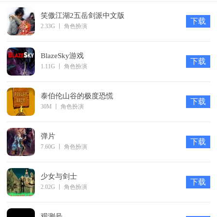
笑傲江湖2五岳剑派中文版
下载
2.33G
丨
角色扮演
BlazeSky游戏
下载
1.11G
丨
角色扮演
泰伯伦山谷的极度恐慌
下载
30M
丨
角色扮演
弹片
下载
7.60G
丨
角色扮演
少女与剑士
下载
2.02G
丨
角色扮演
观测号