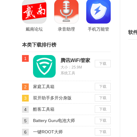
-
平台
照相机
-
-
戴南论坛
录音助理
手机万能管
软
家
本类下载排行榜
1
腾讯WiFi管家
下载
大小：25.9M
系统工具
家庭工具箱
2
下载
双开助手多开分身版
3
下载
酷客工具箱
4
下载
Battery Guru电池大师
5
下载
一键ROOT大师
6
下载