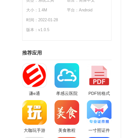
类型：
系统工具
语言：简体中文
海
大小：1.4M
平台：Android
资
时间：2022-01-28
问
版本：v1.0.5
还
软
推荐应用
1
2
3
更
谦e通
孝感云医院
PDF转格式
软
-
-
大咖玩手游
美食教程
一寸照证件