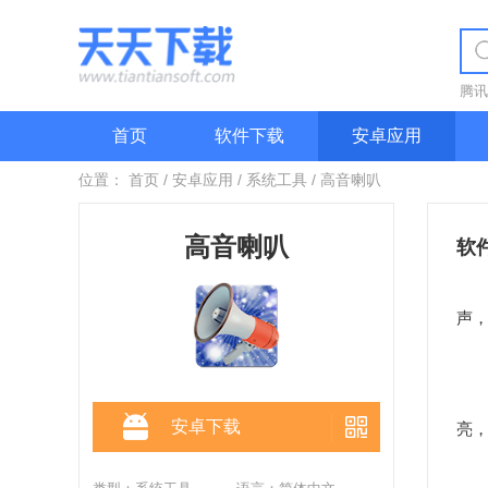
腾讯
首页
软件下载
安卓应用
位置：
首页
/
安卓应用
/
系统工具
/
高音喇叭
高音喇叭
软
高
声
基
和
安卓下载
亮
功