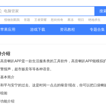
搜
怪物别戳我
答题
王者荣耀
怒剑传奇
果冻
明日
绝地求生
苹果应用
游戏下载
资讯教程
专题合集
件介绍
音喇叭APP是一款生活服务类的工具软件，高音喇叭APP能模拟
，警报声，超市贩卖等等各种语音。
本简介
平与安宁的过去。这是时间一点点的噪音!现在，你可以把口袋喇叭
，喧闹
能介绍