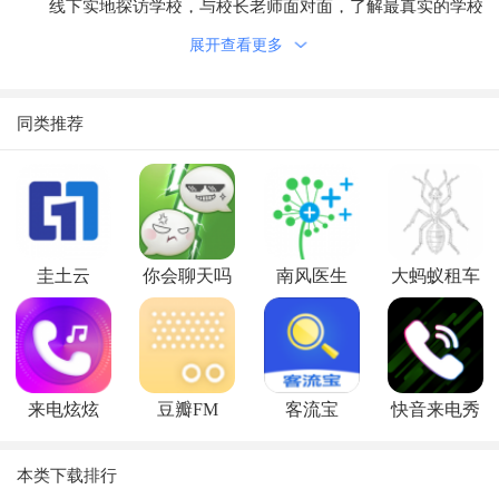
线下实地探访学校，与校长老师面对面，了解最真实的学校
概况
展开查看更多
国外优秀择校教育内容翻录，打造最全一站式体验
软件优势
同类推荐
1.平台可以根据用户的各种需求提供个性化的服务，并且推
送合适的学校给用户。
2.软件提供了非常丰富的选择学校的方式，可以让用户更好
的选择自己理想的学校。
3.上海所有的各式各样的学校都可以在这款软件中进行查
圭土云
你会聊天吗
南风医生
大蚂蚁租车
看。
极速版
功能介绍
1.在线查找所想要选择的学校，了解学校的真实概况。
2.可以为用户提供丰富的教学理念以及思想。
来电炫炫
豆瓣FM
客流宝
快音来电秀
3.平台为用户提供了入学的各种要求，可以让用户做好充足
的入学准备。
本类下载排行