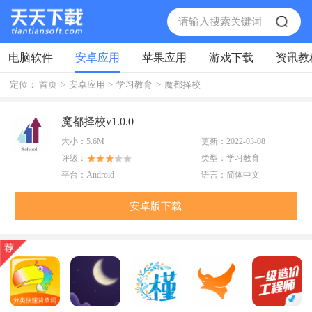
电脑软件
安卓应用
苹果应用
游戏下载
资讯教
定位：
首页
>
安卓应用
>
学习教育
>
魔都择校
魔都择校v1.0.0
大小：
5.6M
更新：
2022-03-08
评级：
类型：
学习教育
平台：
Android
语言：
简体中文
安卓版下载