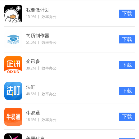
溯源中心：溯源产品综合信息。
我要做计划
下载
批次管理：批次商家、打印等。
15.0M
丨
效率办公
商品管理：商品溯源码管理。
软件特色
简历制作器
下载
51.6M
丨
效率办公
- 追溯更加智慧精准，实现供应链管理智能可追踪。
- 所有商品接入区块链溯源，保安全、高品质、最低价的商
企讯多
城。
下载
38.2M
丨
效率办公
- 一物对一码，杜绝假冒伪劣商品。
- 区块链溯源系统app为用户提供与时俱进的区块链行业信
法叮
息。
下载
48.6M
丨
效率办公
更新日志
v1.0.4
牛易通
下载
【更新内容】
18.6M
丨
效率办公
当前版本实现了用户登录、企业信息管理、溯源中心、批次
管理、商品管理、权限管理、系统设置模块。
美丽代言