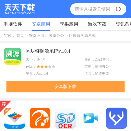
电脑软件
安卓应用
苹果应用
游戏下载
资讯教
定位：
首页
>
安卓应用
>
效率办公
>
区块链溯源系统
区块链溯源系统v1.0.4
大小：
16.4M
更新：
2022-04-18
评级：
类型：
效率办公
平台：
Android
语言：
简体中文
安卓版下载