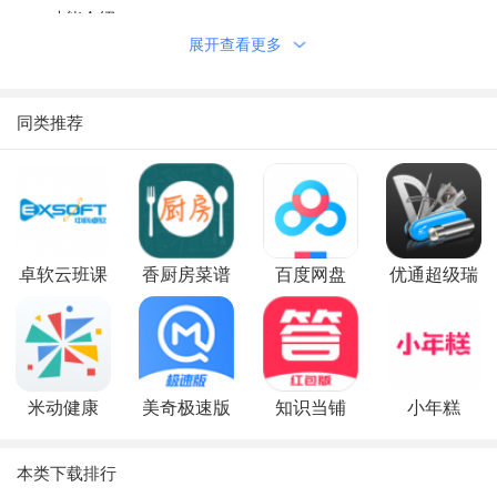
功能介绍
展开查看更多
【溯源中心】
对企业产品生产流程各个环节的数据录入，录入数据信息保
存到区块链上，一旦录入，不可篡改。
同类推荐
【批次管理】
能够新增、启用、下架母批次，母批次逐级和下级流程关
联。
【溯源码】
卓软云班课
香厨房菜谱
百度网盘
优通超级瑞
当所有流程走完，用户就能添加商品，生成溯源码。而通过
大全
士刀
溯源码能够查询到商品的整个生命周期。
【真实可信】
商品整个生产流程产生的数据都通过区块链进行保存，通过
米动健康
美奇极速版
知识当铺
小年糕
区块链技术来保证数据的真实可信。
软件亮点
本类下载排行
设置：系统基础设置。