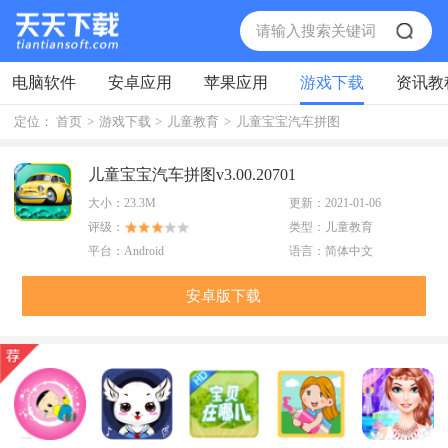
电脑软件
安卓应用
苹果应用
游戏下载
资讯教
定位：
首页
>
游戏下载
>
儿童教育
>
儿童宝宝汽车拼图
儿童宝宝汽车拼图v3.00.20701
大小：
23.3M
更新：
2021-01-06
评级：
类型：
儿童教育
平台：
Android
语言：
简体中文
安卓版下载