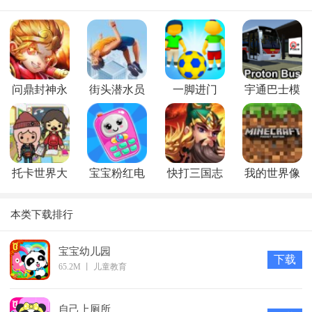
问鼎封神永
街头潜水员
一脚进门
宇通巴士模
抽版
拟器2021手
机版中文破
解版 v257
托卡世界大
宝宝粉红电
快打三国志
我的世界像
学
话
素枪战
本类下载排行
宝宝幼儿园
下载
65.2M
丨
儿童教育
自己上厕所