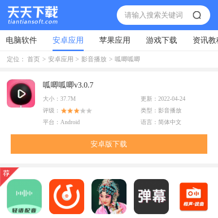
电脑软件
安卓应用
苹果应用
游戏下载
资讯教
定位：
首页
>
安卓应用
>
影音播放
>
呱唧呱唧
呱唧呱唧v3.0.7
大小：
37.7M
更新：
2022-04-24
评级：
类型：
影音播放
平台：
Android
语言：
简体中文
安卓版下载