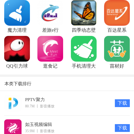
魔力清理
差旅e行
四季动态壁
百达星系
纸
QQ引力球
逛食记
手机清理大
苗材好
游戏
师
本类下载排行
PPTV聚力
下载
80.7M
丨
影音播放
如玉视频编辑
下载
35.9M
丨
影音播放