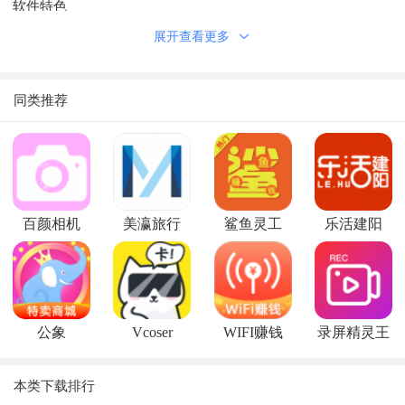
软件特色
当您拿到一枚金银币，重量和尺寸都很合适，可是怎样才能
展开查看更多
知道它不是一枚廉价金属做成的仿制品呢？
这时"金银币测试"可以帮助您鉴别。只需要敲击几下硬币，
同类推荐
该应用就可以为您提供结果*！
使用帮助
使用方法
在话筒附近用一只手的指肚托住金银币中央，
百颜相机
美瀛旅行
鲨鱼灵工
乐活建阳
另一只手用一个坚硬的物品快速敲击金银币。
当硬币发出悦耳的共振声时，请勿移动硬币。当声音减弱
后, 再次敲击。
公象
Vcoser
WIFI赚钱
录屏精灵王
本类下载排行