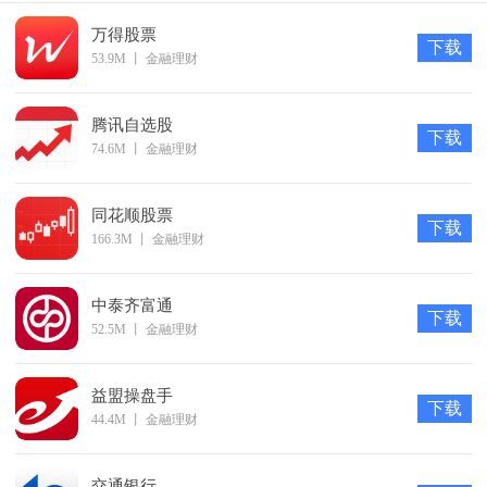
万得股票
下载
53.9M
丨
金融理财
腾讯自选股
下载
74.6M
丨
金融理财
同花顺股票
下载
166.3M
丨
金融理财
中泰齐富通
下载
52.5M
丨
金融理财
益盟操盘手
下载
44.4M
丨
金融理财
交通银行