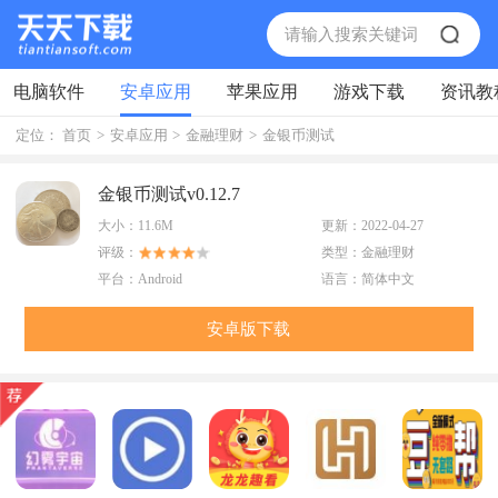
电脑软件
安卓应用
苹果应用
游戏下载
资讯教
定位：
首页
>
安卓应用
>
金融理财
>
金银币测试
金银币测试v0.12.7
大小：
11.6M
更新：
2022-04-27
评级：
类型：
金融理财
平台：
Android
语言：
简体中文
安卓版下载