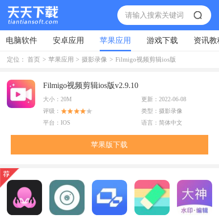
电脑软件
安卓应用
苹果应用
游戏下载
资讯教
定位：
首页
>
苹果应用
>
摄影录像
>
Filmigo视频剪辑ios版
Filmigo视频剪辑ios版v2.9.10
大小：
20M
更新：
2022-06-08
评级：
类型：
摄影录像
平台：
IOS
语言：
简体中文
苹果版下载