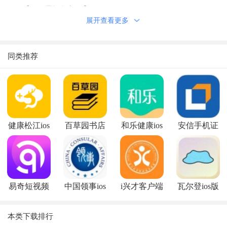
【多场景视频剪辑】
展开查看更多
生日会、毕业典礼、同学聚会、婚礼、蜜月旅行、节日祝
福、旅游短片，视频剪辑器助你在任意场合、随时随地记录生活
分享乐趣。
同类推荐
【艺术字幕】
数十种字体字幕任意选择，可萌可酷炫。还能直接在照片上
涂鸦，装饰你的潮流图片/相册。让你的Filmigo视频影片别具一
格，充满艺术家的氛围。
健康松江ios
百草园书店
和乐健康ios
安信手机证
【海量主题】
版
ios版
版
券appios版
异域时光/史诗电影/圣诞节各种风格、节日主题任你选择。
快给你的小视频、小电影添加最潮最时尚的风格吧。
【强大的美颜功能】
易奇短视频
中国领事ios
i兴才客户端
瓦尔登ios版
Filmigo视频剪辑软件自带美颜相机，默认的美颜功效让照
ios版
版
ios版
片、视频中的你更加美丽动人。眼睛放大、磨皮美白、瘦脸瘦
本类下载排行
身、去黑眼圈功能齐全，效果自然。