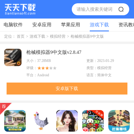
电脑软件
安卓应用
苹果应用
游戏下载
资讯教
定位：
首页
>
游戏下载
>
模拟经营
>
枪械模拟器9中文版
枪械模拟器9中文版v2.8.47
大小：
37.28MB
更新：
2023-01-29
评级：
类型：
模拟经营
平台：
Android
语言：
简体中文
安卓版下载