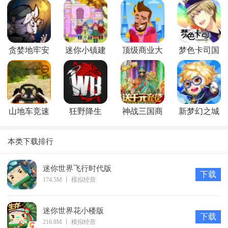
贪婪地牢安
迷你小镇建
顶级商业大
梦色卡司国
卓版
城堡
亨
服
山地车竞速
狂野降生
神战三国商
新梦幻之城
城版
OL最新版
本类下载排行
迷你世界飞行时代版
下载
174.5M
丨
模拟经营
迷你世界花小楼版
下载
216.8M
丨
模拟经营