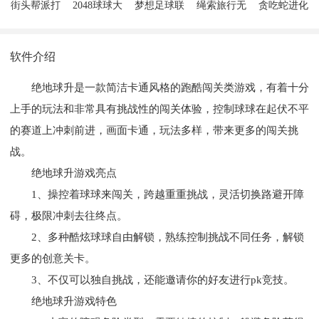
街头帮派打
2048球球大
梦想足球联
绳索旅行无
贪吃蛇进化
架
作战
盟
尽的冒险
论红包版
软件介绍
绝地球升是一款简洁卡通风格的跑酷闯关类游戏，有着十分
上手的玩法和非常具有挑战性的闯关体验，控制球球在起伏不平
的赛道上冲刺前进，画面卡通，玩法多样，带来更多的闯关挑
战。
绝地球升游戏亮点
1、操控着球球来闯关，跨越重重挑战，灵活切换路避开障
碍，极限冲刺去往终点。
2、多种酷炫球球自由解锁，熟练控制挑战不同任务，解锁
更多的创意关卡。
3、不仅可以独自挑战，还能邀请你的好友进行pk竞技。
绝地球升游戏特色