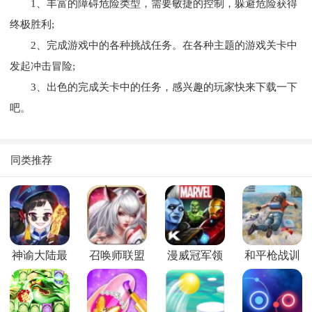
1、丰富的障碍危险类型，需要敏捷的控制，躲避危险获得
终极胜利;
2、完成游戏中的各种挑战任务。在各种主题的游戏关卡中
发起冲击冒险;
3、出色的完成关卡中的任务，感兴趣的玩家快来下载一下
吧。
同类推荐
神谕大陆最
召唤师联盟
漫威冠军领
和平枪战训
新版
最新版
域国际服
练