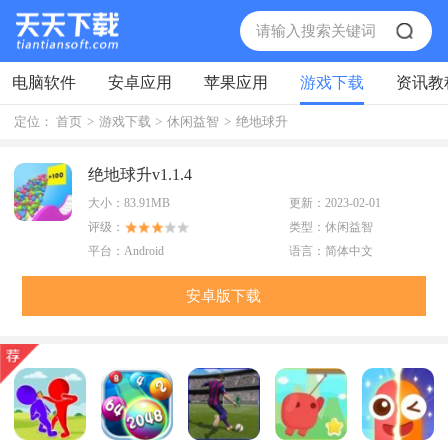
电脑软件
安卓应用
苹果应用
游戏下载
资讯教
定位：
首页
>
游戏下载
>
休闲益智
>
绝地球升
绝地球升v1.1.4
大小：
83.91MB
更新：
2023-02-01
评级：
类型：
休闲益智
平台：
Android
语言：
简体中文
安卓版下载