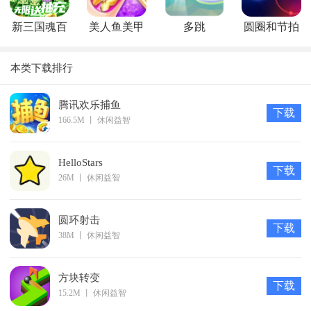
新三国魂百
美人鱼美甲
多跳
圆圈和节拍
抽版
本类下载排行
腾讯欢乐捕鱼
下载
166.5M
丨
休闲益智
HelloStars
下载
26M
丨
休闲益智
圆环射击
下载
38M
丨
休闲益智
方块转变
下载
15.2M
丨
休闲益智