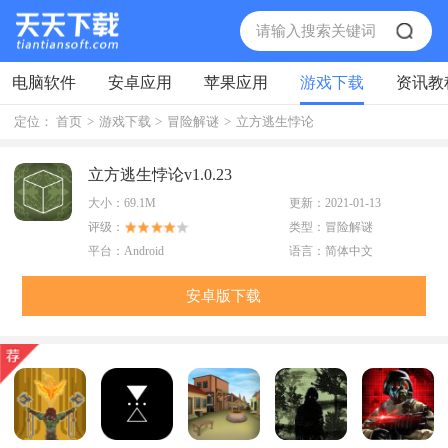
电脑软件
安卓应用
苹果应用
游戏下载
资讯教
定位：
首页
>
游戏下载
>
冒险解谜
>
立方逃生悖论
立方逃生悖论v1.0.23
大小：
69.1M
更新：
2021-01-13
评级：
类型：
冒险解谜
平台：
Android
语言：
简体中文
安卓版下载