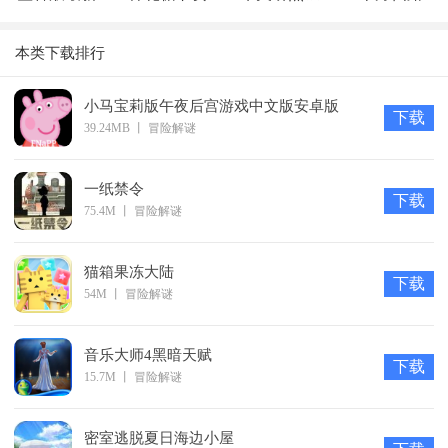
版
大师
师
本类下载排行
小马宝莉版午夜后宫游戏中文版安卓版
下载
39.24MB
丨
冒险解谜
一纸禁令
下载
75.4M
丨
冒险解谜
猫箱果冻大陆
下载
54M
丨
冒险解谜
音乐大师4黑暗天赋
下载
15.7M
丨
冒险解谜
密室逃脱夏日海边小屋