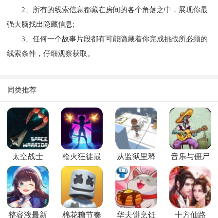
2、所有的线索信息都藏在房间的各个角落之中，展现你最
强大脑找出隐藏信息;
3、任何一个故事片段都有可能隐藏着你完成挑战所必须的
线索条件，仔细观察获取。
同类推荐
太空战士
枪火狂徒最
从监狱里释
音乐与僵尸
新版
放出来
整容液最新
棉花糖节奏
华夫饼烹饪
十方仙路