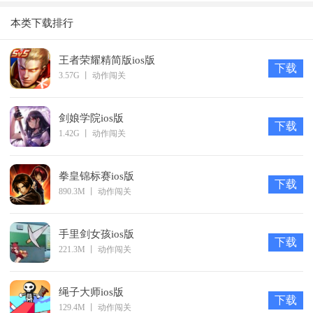
iOS版苹果
降魔录ios版
版
版
游戏背景
本类下载排行
版
闻名全球的小刺猬首次来到中国！
而伴随着小刺猬索尼克而来的，
王者荣耀精简版ios版
下载
是其闻名的历史与成就：
3.57G
丨
动作闯关
一个经久不衰的形象
五部享誉全球的动画
剑娘学院ios版
下载
1.42G
丨
动作闯关
十多部相关漫画及番外
近百部正传游戏及DLC
拳皇锦标赛ios版
全系列1.16亿套的销量
下载
890.3M
丨
动作闯关
更有其经典的游戏——索尼克CD
这款正版手游也将跟随小刺猬一同登陆中国！
手里剑女孩ios版
下载
221.3M
丨
动作闯关
绳子大师ios版
下载
129.4M
丨
动作闯关