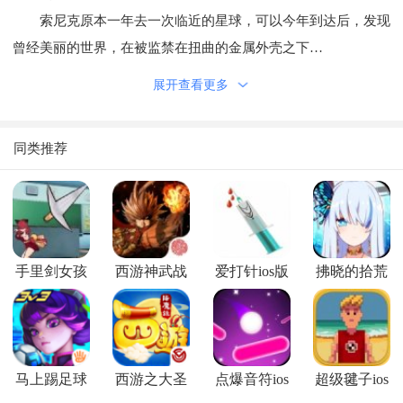
索尼克原本一年去一次临近的星球，可以今年到达后，发现
曾经美丽的世界，在被监禁在扭曲的金属外壳之下…
那是他的头号克星，Eggman博士，他的到来是为了时间结
展开查看更多
石，这样他就可以很快拥有能力去控制时间本身！
为了杜绝Eggman博士的邪恶计划，索尼克必须使用小星球
同类推荐
的力量穿越时间进而打破Eggman博士的对未来持有摧毁性的机
器。
手里剑女孩
西游神武战
爱打针ios版
拂晓的拾荒
ios版
佛ios版
团ios版
马上踢足球
西游之大圣
点爆音符ios
超级毽子ios