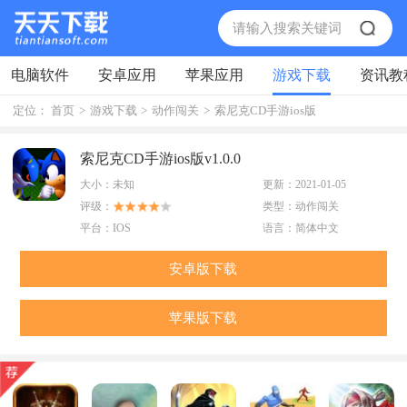
电脑软件
安卓应用
苹果应用
游戏下载
资讯教
定位：
首页
>
游戏下载
>
动作闯关
>
索尼克CD手游ios版
索尼克CD手游ios版v1.0.0
大小：
未知
更新：
2021-01-05
评级：
类型：
动作闯关
平台：
IOS
语言：
简体中文
安卓版下载
苹果版下载