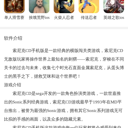
单人滑雪赛
挨饿荒野ios
火柴人忍者
传送忍者
英雄之歌ios
ios版
版
战士影子战
3Dios版
版
士ios版
软件介绍
索尼克CD手机版是一款经典的横版闯关类游戏，索尼克CD
无敌版玩家将操作世界上最知名的刺猬——索尼克，穿梭在不同
关卡的过去与未来，收集七个时光石直面金属索尼克，从蛋头博
士的黑手之下，拯救艾咪和这个世界吧！
游戏介绍
索尼克CD是sega开发的一款角色扮演类游戏，一款世嘉推
出的Sonic系列经典游戏，索尼克CD游戏最早于1993年在MD平
台推出，被誉为最强的Sonic游戏，拥有其它Sonic系列游戏无可
比拟的手感的画面，以及众多的隐藏元素。
索尼克CD手机版这款游戏中每一位玩家都将会感受到来自