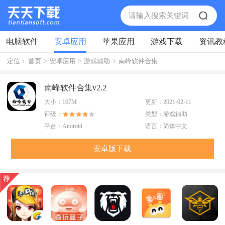
电脑软件
安卓应用
苹果应用
游戏下载
资讯教
定位：
首页
>
安卓应用
>
游戏辅助
>
南峰软件合集
南峰软件合集v2.2
大小：
107M
更新：
2021-02-11
评级：
类型：
游戏辅助
平台：
Android
语言：
简体中文
安卓版下载