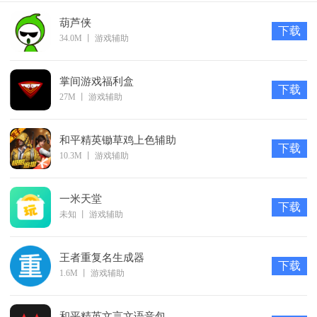
3、空间赞
葫芦侠
下载
4、热门主题活动
34.0M
丨
游戏辅助
5、游戏辅助软件
6、趣味性游戏娱乐
掌间游戏福利盒
下载
27M
丨
游戏辅助
软件功能
1、都是免费的，近百种工具都免费，而且操作很简单，安
和平精英锄草鸡上色辅助
装包小；
下载
10.3M
丨
游戏辅助
2、一款超级黑科技的小工具，支持的功能超级的多，而且
很实用；
一米天堂
下载
3、界面无任何的广告，工具涵盖的范围广，图片、娱乐、
未知
丨
游戏辅助
黑科技等。
软件特色
王者重复名生成器
下载
1.这里的软件全部都是绿色安全的，用户也是可以放心下载
1.6M
丨
游戏辅助
需要的资源。
2.软件会有自己的名称以及相应的简介，对于用户找资源也
和平精英文言文语音包