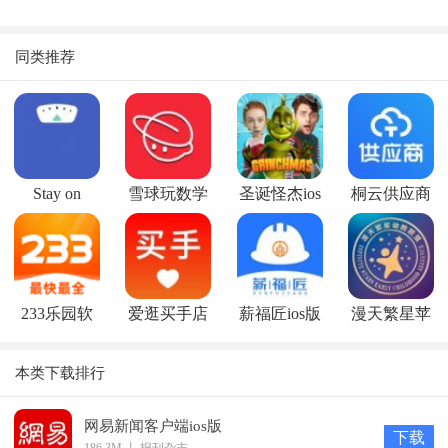
同类推荐
Stay on
雪球玩数学
圣诞怪杰ios
桐云供应商
Trackios版
ios版
版
ios版
233乐园软
爱逛买手店
薪福匠ios版
漫天繁星苹
件ios版
ios版
果版ios版
本类下载排行
软件优势
网易新闻客户端ios版
下载
全网最全小说，追书者最爱。
186.3M
丨
报刊杂志