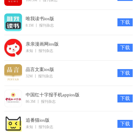
强大的搜索引擎，丰富的图书资源。
贴心的设计功能，智能安心看小说。
唯我读书ios版
下载
8.1M
丨
报刊杂志
软件亮点
不花钱、海量小说免费畅读！
亲亲漫画网ios版
不限时、随时随地想看就看！
下载
未知
丨
报刊杂志
不限量、百万热门任你畅读！
软件功能
品言文案ios版
我的书架：与网站书架同步，用户在网站、客户端有统一的
下载
32M
丨
报刊杂志
体验，且客户端增加了提醒功能
搜索和分类：直接搜索的作品，或者按分类查找作品
中国红十字报手机appios版
下载
设置：个人信息的设置、充值、清除缓存、意见反馈等功能
86.3M
丨
报刊杂志
软件特色
【全免时代】
追番猫ios版
下载
采用创新free阅读模式，让用户可以真正读到自己喜欢的小
未知
丨
报刊杂志
说，让看小说这件事儿不再奢侈。