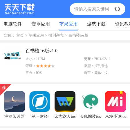
电脑软件
安卓应用
苹果应用
游戏下载
资讯教
定位：
首页
>
苹果应用
>
报刊杂志
>
百书楼ios版
百书楼ios版v1.0
大小：
11.2M
更新：
2021-02-11
评级：
类型：
报刊杂志
平台：
IOS
语言：
简体中文
潮汐阅读器
第一财经
杂志达人ios
长佩阅读ios
米粒小说ios
ios版
appios版
版
版
版