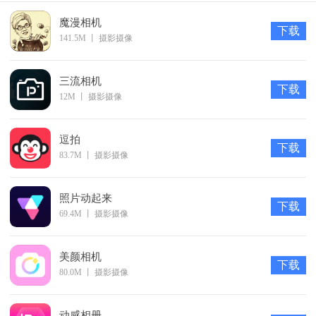
印，快速便捷！
魔漫相机
下载
141.5M
丨
摄影摄像
智能去水印：框选屏幕上水印所在的区域，智能去除水印，
简单易操作！
三流相机
高级去水印，用于去除复杂背景上的水印，更加细腻，减少
下载
12M
丨
摄影摄像
违和感。
提取颜色：准确提取涂抹范围内的颜色，选择适合的颜色进
逗拍
下载
行填充。
83.7M
丨
摄影摄像
软件特色
1、便捷的图片水印去除一键涂抹即可；
照片动起来
下载
2、支持视频的水印去除通过选框选定去除；
69.4M
丨
摄影摄像
3、可批量的添加水印支持自定义样式；
4、水印去除后快速保存即可分享。
美颜相机
下载
80.0M
丨
摄影摄像
动感相册