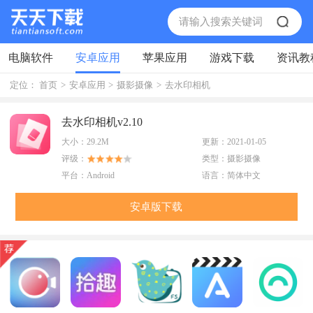
电脑软件
安卓应用
苹果应用
游戏下载
资讯教
定位：
首页
>
安卓应用
>
摄影摄像
>
去水印相机
去水印相机v2.10
大小：
29.2M
更新：
2021-01-05
评级：
类型：
摄影摄像
平台：
Android
语言：
简体中文
安卓版下载