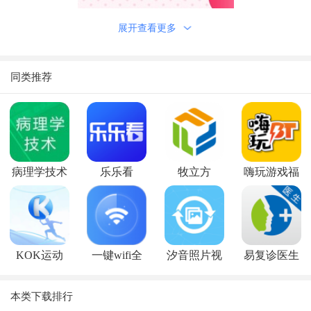
展开查看更多
同类推荐
病理学技术
乐乐看
牧立方
嗨玩游戏福
题库
利
KOK运动
一键wifi全
汐音照片视
易复诊医生
能版
频恢复
端
软件功能
本类下载排行
快速去水印，仅用手指轻轻涂抹就能实时去除想去除的水