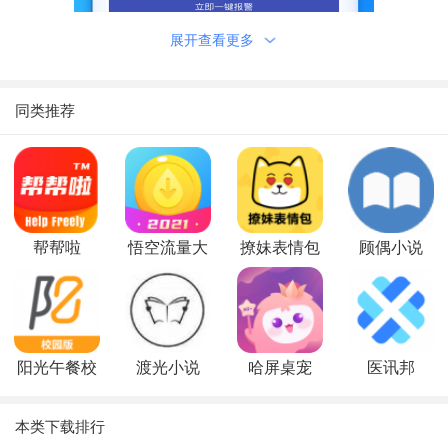
展开查看更多
功能介绍
搜索功能，可在境'外保险界面点击右上角搜索图标进行手
同类推荐
动搜索;
风险预警功能，也是风险地球app最主要的功能，为境'外中
资企业提供风险评估与预警;
培训功能，风险地球app提供在线培训课程，帮助你更好的
帮帮啦
悟空流量大
撩妹表情包
顾偶小说
解决风险，减少损失;
王
汇率兑换功能，风险地球app内自动为你换算本国货币与外
国货币的汇率。
软件特色
阳光午餐校
渡光小说
哈屏桌宠
医讯邦
1、风险地球app以地图的形式展示报警位置，方便用户能
园
够高效的了解;
本类下载排行
2、有效帮助用户能够更加轻松、快速的解决存在的安全隐