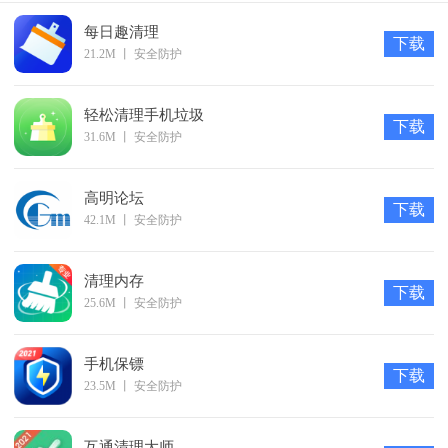
患;
每日趣清理
下载
3、实现了及时上报事件的工作，有效帮助企业不造成重大
21.2M
丨
安全防护
损失;
4、风险地球app提供丰富的自救指南内容，用户可以自行
轻松清理手机垃圾
下载
31.6M
丨
安全防护
在线查看，了解详情。
软件亮点
高明论坛
1、风险评估
下载
42.1M
丨
安全防护
快速测评风险，获取解决方案，发现生活中的潜在风险。
2、损失手记
清理内存
下载
积极的风险管理从记录每一笔损失开始，寻求好友安慰更能
25.6M
丨
安全防护
收到神秘礼包。
3、化险为夷
手机保镖
下载
风控拿奖励，传递正能量，风险地球app让您的生活更加安
23.5M
丨
安全防护
逸。
更新日志
互通清理大师