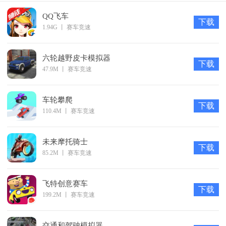
解锁新的剧情主线，购买更多的豪华汽车。
QQ飞车
下载
2、汽车的性能现在还并没有达到极限，你还能通过改装的
1.94G
丨
赛车竞速
方式来提高。
3、开车穿越各个国家可不是一件容易的事情，这将会是一
六轮越野皮卡模拟器
下载
47.9M
丨
赛车竞速
段漫长的旅程。
4、游戏内众多的挑战任务等待着玩家，让游戏可玩性大大
车轮攀爬
提高。
下载
110.4M
丨
赛车竞速
未来摩托骑士
下载
85.2M
丨
赛车竞速
飞特创意赛车
下载
199.2M
丨
赛车竞速
交通和驾驶模拟器