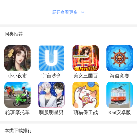
1、丰富任务挑战，停车场每个关卡都有令人为难的地方，
展开查看更多
停车有挑战。
2、全新奖励系统，完成停车场任务获得大量金币，金币可
同类推荐
以用于改造车。
3、豪车个性化打造，回到车厂里的豪车需要更好的零件，
并重新喷漆。
游戏特色
1、驾驶赛车一路狂飙到底，时刻注意自己的速度，开启有
小小夜市
宇宙沙盒
美女三国百
海盗竞赛
趣的模拟驾驶之旅。
抽版
2、相当亮眼的外观设计，一流的操控手感，避开各种各样
的障碍物。
3、解锁不同的汽车性能，保持最灵活的驾驶手感，完成任
轮班摩托车
驯服明星男
萌猫保卫战
Rail安卓版
务就能赚取金币。
疯狂赛车
友
游戏总结
本类下载排行
1、接受任务到达指定的目的地后你将会获得大量的金币并