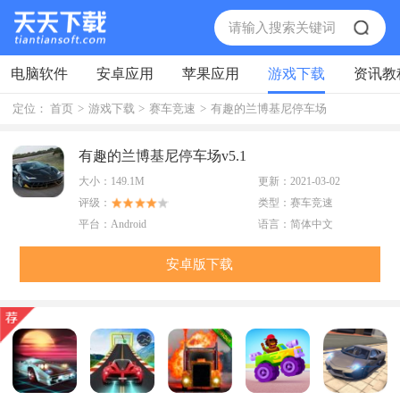
电脑软件
安卓应用
苹果应用
游戏下载
资讯教
定位：
首页
>
游戏下载
>
赛车竞速
>
有趣的兰博基尼停车场
有趣的兰博基尼停车场v5.1
大小：
149.1M
更新：
2021-03-02
评级：
类型：
赛车竞速
平台：
Android
语言：
简体中文
安卓版下载