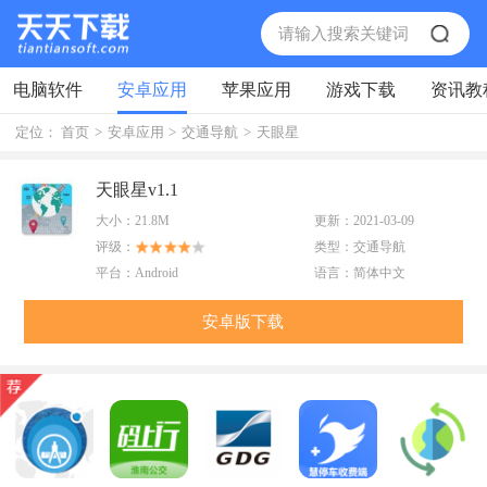
电脑软件
安卓应用
苹果应用
游戏下载
资讯教
定位：
首页
>
安卓应用
>
交通导航
>
天眼星
天眼星v1.1
大小：
21.8M
更新：
2021-03-09
评级：
类型：
交通导航
平台：
Android
语言：
简体中文
安卓版下载