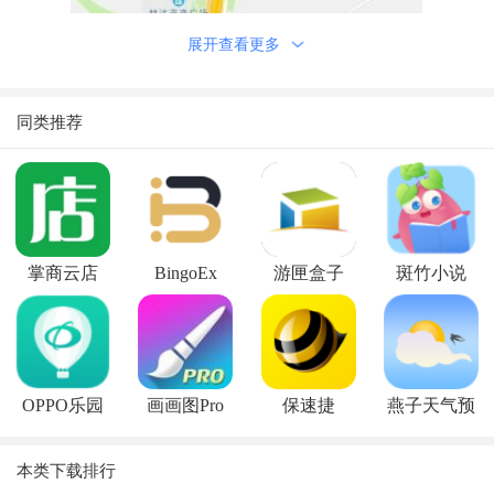
展开查看更多
软件优势
a、给大家提供免费使用的定位功能，操作简单容易上手；
同类推荐
b、还有跟随功能，直接在地图上跟着别人的位置导航；
c、包含了手机号码所在的经度和纬度，以及位置的名称。
软件亮点
【定位精准】
采用北斗卫星、集合GPS和集成基站三模定位为一体，实现
掌商云店
BingoEx
游匣盒子
斑竹小说
全天候，高精度，高可靠的定位。
【轨迹回放】
随时查询自从安装此APP起任何一天被监控方的路径轨迹，
全面掌握家人、员工以前的活动行程。
OPPO乐园
画画图Pro
保速捷
燕子天气预
【时间设置】
报
监控方可以设置对被监控方的监控时间。
本类下载排行