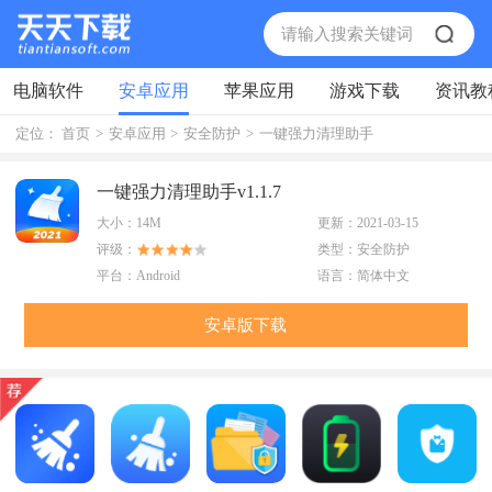
电脑软件
安卓应用
苹果应用
游戏下载
资讯教
定位：
首页
>
安卓应用
>
安全防护
>
一键强力清理助手
一键强力清理助手v1.1.7
大小：
14M
更新：
2021-03-15
评级：
类型：
安全防护
平台：
Android
语言：
简体中文
安卓版下载