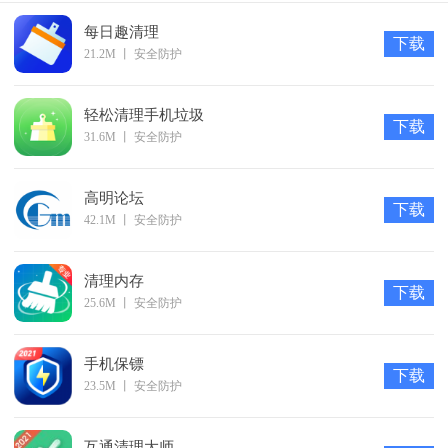
【超级省电】全面优化耗电应用，延长电池使用时间
每日趣清理
【网络加速】提升当前连接网络，看剧游戏体验更佳
下载
21.2M
丨
安全防护
【病毒查杀】全面检测手机安全，病毒木马无所遁形
【账号检测】检测账号被盗风险，保护手机信息安全
轻松清理手机垃圾
下载
【微信专清】深度清理微信垃圾，微信聊天更加流畅
31.6M
丨
安全防护
软件特色
【图片视频压缩】图片、视频无损压缩，一键缩小80%，节
高明论坛
下载
42.1M
丨
安全防护
省内存空间!
【聊天语音导出】聊天语音失效怎么办?一键导出，让声音
清理内存
永久保存!
下载
25.6M
丨
安全防护
【重复文件、图片清理】智能扫描重复音频、视频、购物
APP文件与图片，清理手机内存空间。
手机保镖
下载
23.5M
丨
安全防护
互通清理大师