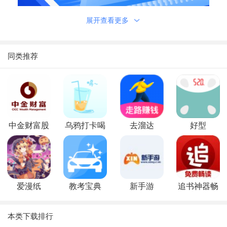
展开查看更多
同类推荐
软件亮点
一键强力清理助手：手机垃圾清理更简单
中金财富股
乌鸦打卡喝
去溜达
好型
超强极速的手机清理工具!
票开户
水
一键强力清理助手是一款手机加速与空间清理软件，一键清
理快速解决空间不足问题，强力加速使手机运行更流畅。
软件功能
爱漫纸
教考宝典
新手游
追书神器畅
【手机降温】智能管理后台资源，解决手机高温发烫
读版
【垃圾清理】一键清理无用垃圾，让手机从此告别卡顿
本类下载排行
【手机加速】优化后台无用应用，加速效果肉眼可见