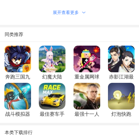
游戏亮点
展开查看更多
1、佳人倾国倾城，指尖开战粉黛情深；
2、纯粹战略手游，史诗战场称霸三国；
3、命运的交叉点，群雄争霸名将出征；
同类推荐
4、颜值即是正义，创新卡牌策略游戏；
三国帮萌将版是一款经典互动卡牌游戏，清新造型给予玩家
全新的卡牌视觉体验，独创的“双”战斗劲爽无比，在传统卡牌的
基础上更增加了丰富的互动体验。是一款更新，更靓，更爽，更
奔跑三国九
幻魔大陆
重金属网球
赤影江湖最
刺激，更牵绊的新世代卡牌游戏。 一说到战斗，其实个个都想
游版
训练
新版
战到不死不罢休，在逐渐疲劳的审美观下，陈旧的战斗方式已经
没有办法令热血燃烧。切入“双战”模式，体验翻天覆地的感觉，
相信你会觉得很过瘾。
战斗模拟器
最佳赛车手
最强十一人
灯泡快跑
游戏优势
修改版
1、三国帮萌将版游戏采用经典的三国题材，玩家在游戏中
本类下载排行
可以尽情享受三国世界的战斗乐趣！