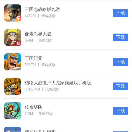
2、经典的三国武将任你选择，多样化的英雄职业带给玩家
三国志战略版九游
下载
丰富的战斗选择！
445.2M
丨
策略战旗
3、系统化的实力养成玩法让玩家不断提升自己的战力，轻
松击败各种怪物！
像素忍界大战
下载
594M
丨
策略战旗
4、神兵系统让玩家获取绝世神器，顶级装备带来强大的属
性加持哦！
王国纪元
游戏玩法
下载
582.7M
丨
策略战旗
1、三国帮萌将版游戏采用3D模型塑造三国英雄，角色精致
且贴近人物原型；
植物大战僵尸大龙家族游戏手机版
下载
2、收集五十位三国著名英雄，在军事和内政上，各显神
384.55MB
丨
策略战旗
通；
3、热血格斗厮杀，无限赛事加入。
传奇塔防
下载
103M
丨
策略战旗
战地玩具兵模拟