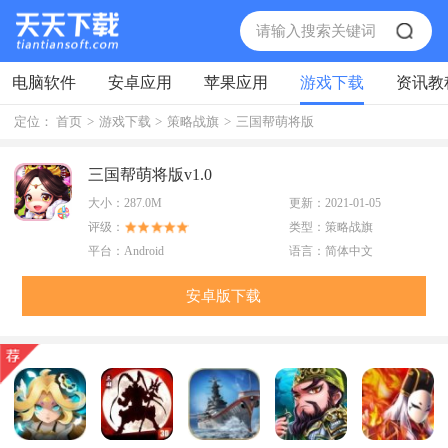
电脑软件
安卓应用
苹果应用
游戏下载
资讯教
定位：
首页
>
游戏下载
>
策略战旗
>
三国帮萌将版
三国帮萌将版v1.0
大小：
287.0M
更新：
2021-01-05
评级：
类型：
策略战旗
平台：
Android
语言：
简体中文
安卓版下载