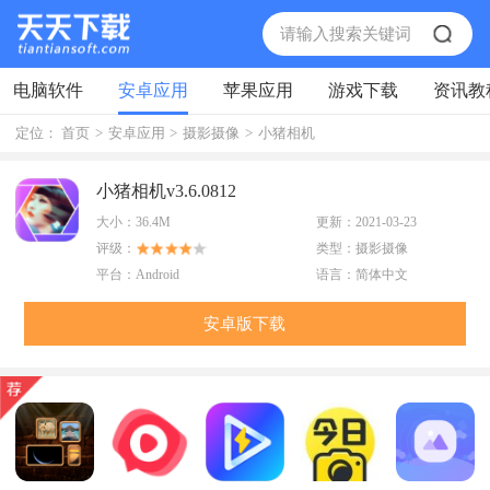
电脑软件
安卓应用
苹果应用
游戏下载
资讯教
定位：
首页
>
安卓应用
>
摄影摄像
>
小猪相机
小猪相机v3.6.0812
大小：
36.4M
更新：
2021-03-23
评级：
类型：
摄影摄像
平台：
Android
语言：
简体中文
安卓版下载