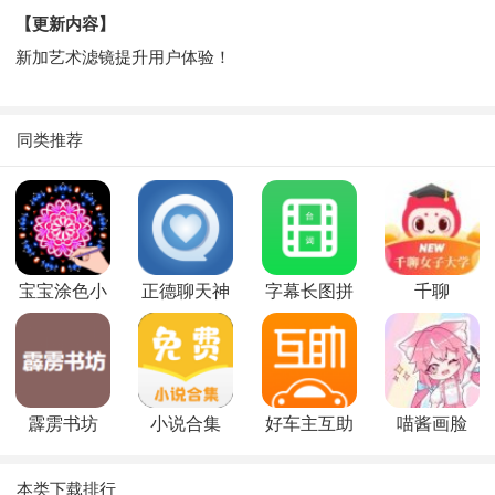
【更新内容】
新加艺术滤镜提升用户体验！
同类推荐
宝宝涂色小
正德聊天神
字幕长图拼
千聊
画板
器
接
霹雳书坊
小说合集
好车主互助
喵酱画脸
本类下载排行