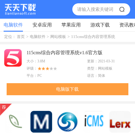
电脑软件
安卓应用
苹果应用
游戏下载
资讯教
定位：
首页
>
电脑软件
>
网站模板
>
115cms综合内容管理系统
115cms综合内容管理系统v1.6官方版
大小：
3.8M
更新：
2021-03-31
评级：
类型：
网站模板
平台：
PC
语言：
简体
电脑版下载