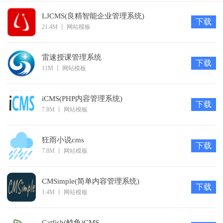
for SQLite)
屏软件)
恢复SQL
LJCMS(良精智能企业管理系统)
等等其他 喜欢的可以下载自行测试
下载
21.4M
丨
网站模板
最后安装条件安装环境 Apache + PHP7.0 + MySQL5.5以上
最佳
雷速授课管理系统
下载
php版本不能高于7.0以上或者低于5.6
11M
丨
网站模板
更新日志
115cms综合内容管理系统 v1.6 更新日志
iCMS(PHP内容管理系统)
下载
新增编辑器统一一个页面修改非常方便
7.8M
丨
网站模板
新增TAG标签页面
新增广告支持分类管理
狂雨小说cms
下载
7.8M
丨
网站模板
新增选择模板搜索
修复资料修改
CMSimple(简单内容管理系统)
修复模板引擎自动识别错误
下载
1.4M
丨
网站模板
新增二级回复评论
更换模板设置过滤规则 对于自定义模板可直接使用html标
Catfish(鲶鱼)CMS