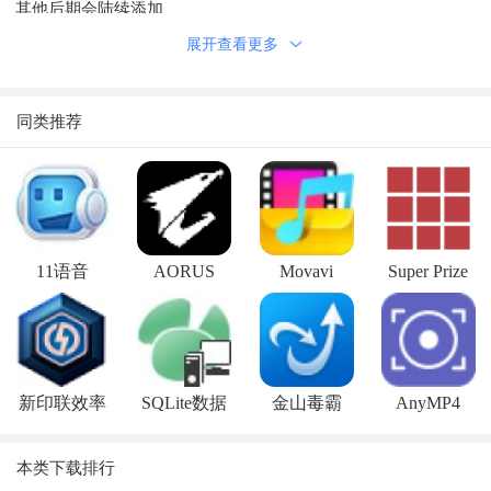
其他后期会陆续添加
万能的广告管理可随意插入 填写显示到期时间方可隐藏
展开查看更多
单页管理可自由创建页面 可设置seo优化别名等 可设置评论
积分 没有每一个用户能评论的数量上限 可设置评论邮件通知
同类推荐
附件管理可对附件进行下载删除等
会员管理
积分记录
前台会员权限组
11语音
AORUS
Movavi
Super Prize
后台会员权限组
Engine
Video
Grid(抽奖软
系统消息 可给某一个用户发消息等
Converter
件)
可添加系统管理员 可以控制该管理的权限访问
集成插件模板等
新印联效率
SQLite数据
金山毒霸
AnyMP4
可在线执行SQL
工具箱
库管理开发
Screen
登录日志
本类下载排行
工具(Navicat
Recorder(录
备份SQL