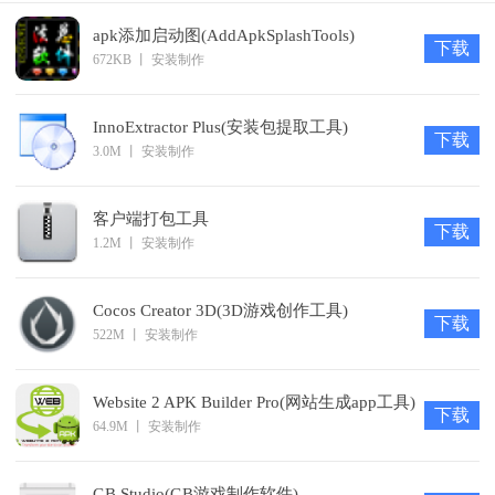
装任务，并在他们完成工作时选择删除它们。
apk添加启动图(AddApkSplashTools)
下载
扩展功能的安装程序与DLL，你可以写在你选择的语言。(C
672KB
丨
安装制作
和Delphi提供的样本)
安装程序可以完全翻译与deploymaster，或用文本编辑器。
InnoExtractor Plus(安装包提取工具)
下载
3.0M
丨
安装制作
您可以从命令行调用生成器，或从自动生成或创建工具调用
它。
客户端打包工具
更新日志
下载
1.2M
丨
安装制作
1、修复BUG
2、优化性能
Cocos Creator 3D(3D游戏创作工具)
下载
522M
丨
安装制作
Website 2 APK Builder Pro(网站生成app工具)
下载
64.9M
丨
安装制作
GB Studio(GB游戏制作软件)