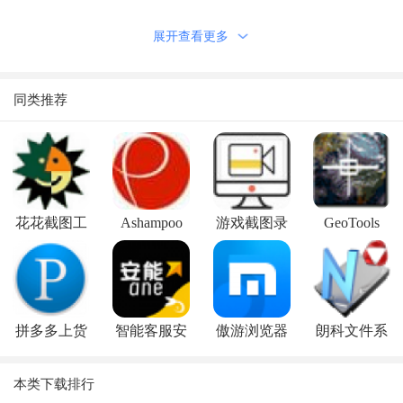
先进的安装选项使您的客户电脑专家完全控制。
展开查看更多
deploymaster创建小而快的自解压安装，理想的可下载软
件。
卸载程序会删除所有的痕迹，软件。
同类推荐
你的软件可以轻松升级。deploymaster将检测任何以前的安
装，并自动重用以前的安装过程中的选择。
用户可以轻松地添加或删除组件再次运行安装。
管理员可以为所有用户安装;任何用户可以在没有管理员权
花花截图工
Ashampoo
游戏截图录
GeoTools
限的情况下自行安装。
具
PDF Pro
像(ZD Soft
22(CAD软
在可移动设备上创建便携式安装，无管理员权限。
Screen
件)
包装你的软件不能更容易：
Recorder)
简单，简单的图形用户界面。不需要学习另一种脚本语言。
拼多多上货
智能客服安
傲游浏览器
朗科文件系
DLL，ActiveX控件，类型库，字体自动注册。
精灵
能版
(Maxthon)
统格式化工
在你自己的安装程序中嵌入第三方库和组件的安装程序。
本类下载排行
具
运行任何已安装的可执行文件或批处理文件来执行额外的安