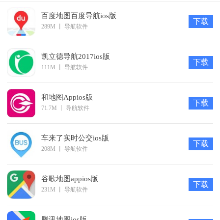
捷豹XJL皇家加长版，可以说完全是为了中国市场的消费习
惯而进行的一次妥协，该车只是在捷豹的旗舰车型XJ的基础上
百度地图百度导航ios版
下载
289M
丨
导航软件
加长车身和轴距而来。拥有悠久历史的 XJ 车系，可以称得上是
捷豹轿车系列的旗舰，通过搜狗导航app，让你的爱车如豹添
凯立德导航2017ios版
翼，避免拥堵，畅行无阻。
下载
111M
丨
导航软件
和地图Appios版
下载
71.7M
丨
导航软件
车来了实时公交ios版
下载
208M
丨
导航软件
谷歌地图appios版
下载
更新日志
231M
丨
导航软件
1. 新增福特
2. 修复部分bug
腾讯地图ios版