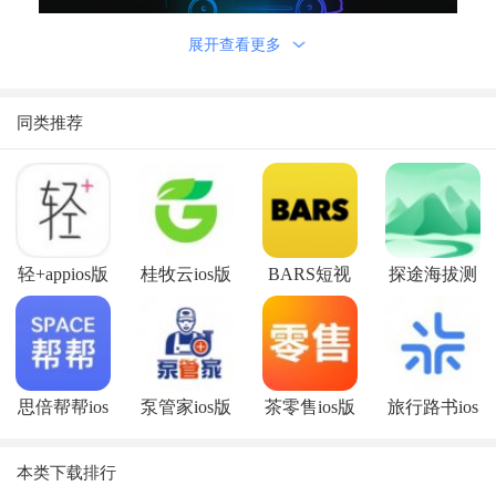
展开查看更多
【数据更新无门槛】离线地图省90%流量，还可wifi下自动
更新；
同类推荐
【语音交互很便捷】说出目的地，一键导航；
【收藏历史可同步】常用目的地自动同步，免输入一键出
发；
轻+appios版
桂牧云ios版
BARS短视
探途海拔测
频ios版
量仪ios版
思倍帮帮ios
泵管家ios版
茶零售ios版
旅行路书ios
版
版
本类下载排行