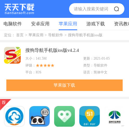
电脑软件
安卓应用
苹果应用
游戏下载
资讯教
定位：
首页
>
苹果应用
>
导航软件
>
搜狗导航手机版ios版
搜狗导航手机版ios版v4.2.4
大小：
141.5M
更新：
2021-01-05
评级：
类型：
导航软件
平台：
IOS
语言：
简体中文
苹果版下载