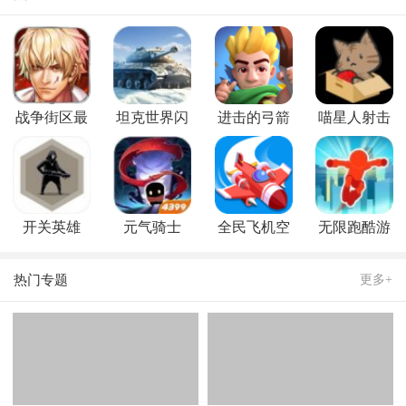
战争街区最
坦克世界闪
进击的弓箭
喵星人射击
新版
击战果盘版
手
开关英雄
元气骑士
全民飞机空
无限跑酷游
3.3.5破解版
战
戏ios版
热门专题
更多+