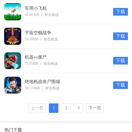
军用小飞机
下载
48.60 MB
丨
射击枪战
宇宙空舰战争
下载
34.30MB
丨
射击枪战
机器vs僵尸
下载
73.95MB
丨
射击枪战
绝地枪战丧尸围城
下载
301.19MB
丨
射击枪战
上一页
1
2
3
下一页
热门下载