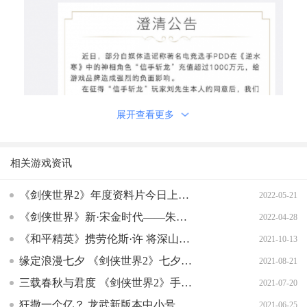
展开查看更多
二来，《逆水寒》手游是一款由400多人耗资六七个亿开发
相关游戏资讯
的大型游戏，你跟我说不氪金？你难道是来做公益的？
《剑侠世界2》年度资料片今日上线！新门派五毒登场！
2022-05-21
今天小寒就好好和大家说道说道，逆水寒手游凭什么敢说自
《剑侠世界》新·宋金时代——朱仙镇战场激情重燃
2022-04-28
己不氪金。
《和平精英》携劳伦斯·许 将深山中的高定送上时装周秀场
首先，不氪金并不等于不赚钱。
2021-10-13
《逆水寒》手游肯定是希望赚钱的。毕竟，不赚钱的游戏是
缘定浪漫七夕 《剑侠世界2》七夕经典活动返场
2021-08-21
无法保证长期运营更新的。
三载春秋与君度 《剑侠世界2》手游喜迎3周年
2021-07-20
但《逆水寒》手游的目标和策略是：通过持续制作和更新大
狂撒一个亿？ 龙武新版本中小号的夏天今日开启
2021-06-25