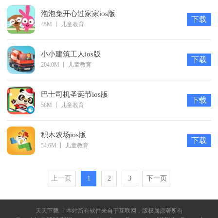
泡泡兔开心过家家ios版
下载
45M
丨
儿童教育
小小建筑工人ios版
下载
204.0M
丨
儿童教育
巴士司机圣诞节ios版
下载
58M
丨
儿童教育
积木农场ios版
下载
54.6M
丨
儿童教育
上一页
1
2
3
下一页
天天下载 丨本站所有软件来自于互联网，版权属原著所有