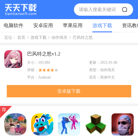
电脑软件
安卓应用
苹果应用
游戏下载
资讯教
定位：
首页
>
游戏下载
>
动作闯关
>
巴风特之怒
巴风特之怒v1.2
大小：
195.8M
更新：
2021-01-06
评级：
类型：
动作闯关
平台：
Android
语言：
简体中文
安卓版下载