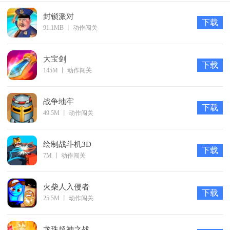
封锁派对
下载
91.1MB
丨
动作闯关
游戏优势
巴风特之怒是一款采用了二次元萌系风格的格斗冒险卡牌类
大宝剑
下载
手机游戏，
145M
丨
动作闯关
有超多次元英雄都汇集在幻想之都，每个角色都身怀独特的
奥义大招，
战争地牢
下载
49.5M
丨
动作闯关
各种精彩无限的对抗玩法，还有公会联盟期待你的加入，
流畅无比的打击特效让你大开眼界，快携手你的格斗英雄一
绘制战斗机3D
起冒险出击吧！
下载
7M
丨
动作闯关
火柴人入侵者
下载
25.5M
丨
动作闯关
龙珠超神之战