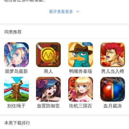
展开查看更多
游戏特色
1.唯美细腻的日系画风设计，快来收集大量的卡牌英雄去对
同类推荐
抗强大的敌人；
2.多元化的格斗竞技场是那么的刺激，随时与小伙伴一起组
队玩耍是无比的激动；
3.运用奢华大气的格斗大招去斩杀更多的对手，才能让你获
噩梦岛最新
商人
鸭嘴兽泰瑞
男儿当入樽
得武器资源和积分。
版本
在哪里最新
最新版
版
别住绳子
放置防御竞
街机三国百
血月裁决
技场
度版
本类下载排行