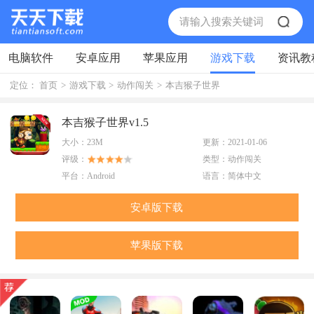
电脑软件
安卓应用
苹果应用
游戏下载
资讯教
定位：
首页
>
游戏下载
>
动作闯关
>
本吉猴子世界
本吉猴子世界v1.5
大小：
23M
更新：
2021-01-06
评级：
类型：
动作闯关
平台：
Android
语言：
简体中文
安卓版下载
苹果版下载