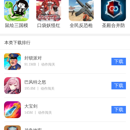
版
鼠绘三国模
口袋妖怪红
全民反恐枪
圣殿合并防
拟器
宝石
战
御
本类下载排行
封锁派对
下载
91.1MB
丨
动作闯关
巴风特之怒
下载
195.8M
丨
动作闯关
大宝剑
下载
145M
丨
动作闯关