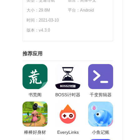
类型：
交通导航
语言：简体中文
4
大小：29.8M
平台：Android
时间：2021-03-10
版本：v4.3.0
推荐应用
书荒阁
BOSS计时器
千变剪辑器
棒棒好身材
EveryLinks
小鱼记账