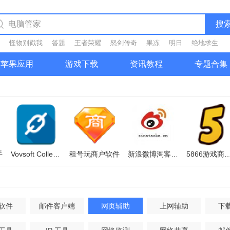
搜
怪物别戳我
答题
王者荣耀
怒剑传奇
果冻
明日
绝地求生
苹果应用
游戏下载
资讯教程
专题合集
手
Vovsoft Collect URL(爬虫软件)
租号玩商户软件
新浪微博淘客助手
5866游戏商城
软件
邮件客户端
网页辅助
上网辅助
下