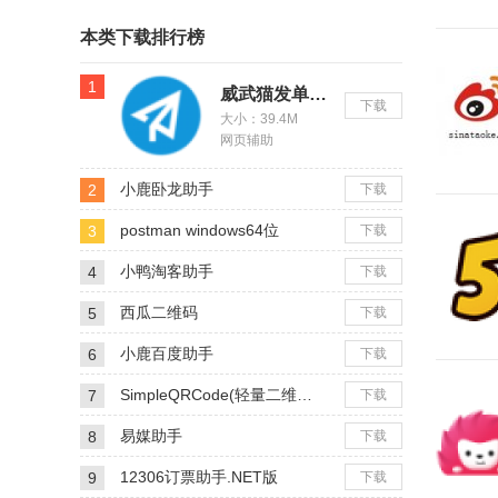
本类下载排行榜
1
威武猫发单助手
下载
大小：39.4M
网页辅助
小鹿卧龙助手
2
下载
postman windows64位
3
下载
小鸭淘客助手
4
下载
西瓜二维码
5
下载
小鹿百度助手
6
下载
SimpleQRCode(轻量二维码生成软件)
7
下载
易媒助手
8
下载
12306订票助手.NET版
9
下载