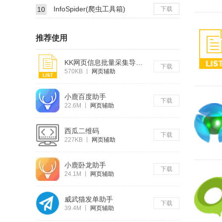
InfoSpider(爬虫工具箱)
10
下载
推荐使用
KK网页信息批量采集导出工具
下载
570KB
丨
网页辅助
小鹿百度助手
下载
22.6M
丨
网页辅助
西瓜二维码
下载
227KB
丨
网页辅助
小鹿卧龙助手
下载
24.1M
丨
网页辅助
威武猫发单助手
下载
39.4M
丨
网页辅助