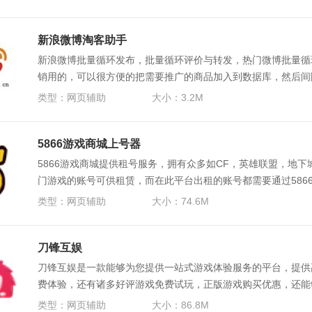
新浪微博淘客助手
新浪微博批量循环发布，批量循环评价与转发，热门微博批量循
销用的，可以很方便的把需要推广的商品加入到数据库，然后间
价，和跟发等。。
类型：
网页辅助
大小：3.2M
5866游戏商城上号器
5866游戏商城提供租号服务，拥有众多如CF，英雄联盟，地
门游戏的账号可供租赁，而在此平台出租的账号都需要通过586
戏。
类型：
网页辅助
大小：74.6M
刀锋互娱
刀锋互娱是一款能够为您提供一站式游戏体验服务的平台，提供
费体验，还有诸多好评游戏免费试玩，正版游戏购买优惠，还能
类型：
网页辅助
大小：86.8M