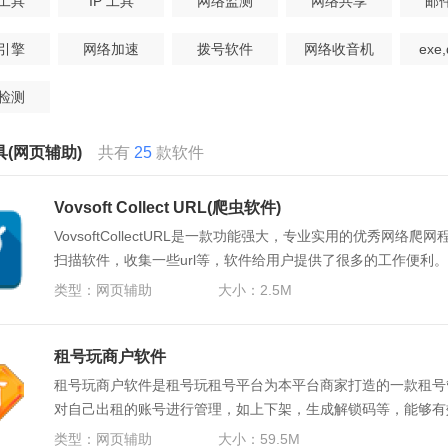
工具
IP 工具
网络监测
网络共享
邮
引擎
网络加速
拨号软件
网络收音机
exe
检测
(网页辅助)
共有
25
款软件
Vovsoft Collect URL(爬虫软件)
VovsoftCollectURL是一款功能强大，专业实用的优秀网络
扫描软件，收集一些url等，软件给用户提供了很多的工作便利
完整的链接列表。
类型：
网页辅助
大小：2.5M
租号玩商户软件
租号玩商户软件是租号玩租号平台为本平台商家打造的一款租号
对自己出租的账号进行管理，如上下架，生成解锁码等，能够有
工作压力。。
类型：
网页辅助
大小：59.5M