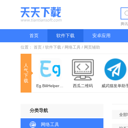
腾讯
首页
软件下载
安卓应用
位置：
首页
/
软件下载
/
网络工具
/
网页辅助
人
气
下
载
Eg.BiliHelper(二狗BL助手)
西瓜二维码
威武猫发单助
分类导航
全部
网络工具