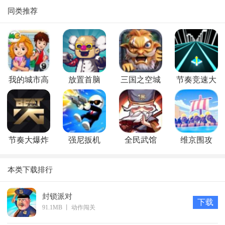
同类推荐
我的城市高
放置首脑
三国之空城
节奏竞速大
中
计最新版
师
节奏大爆炸
强尼扳机
全民武馆
维京围攻
最新版
本类下载排行
封锁派对
下载
91.1MB
丨
动作闯关