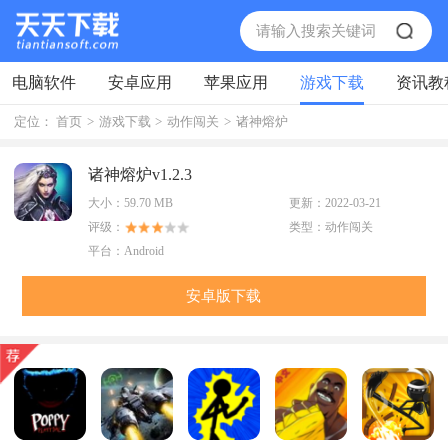
电脑软件
安卓应用
苹果应用
游戏下载
资讯教
定位：
首页
>
游戏下载
>
动作闯关
>
诸神熔炉
诸神熔炉v1.2.3
大小：
59.70 MB
更新：
2022-03-21
评级：
类型：
动作闯关
平台：
Android
安卓版下载