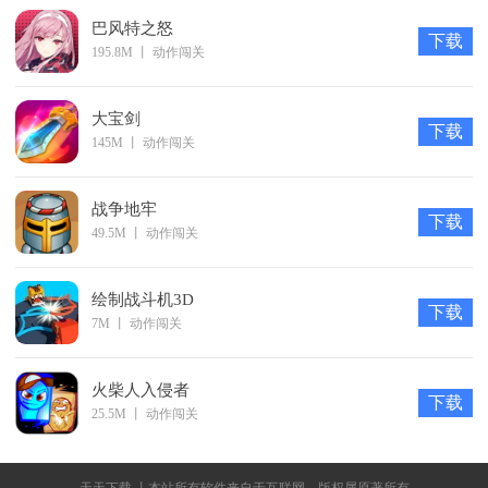
巴风特之怒
下载
195.8M
丨
动作闯关
大宝剑
下载
145M
丨
动作闯关
战争地牢
下载
49.5M
丨
动作闯关
绘制战斗机3D
下载
7M
丨
动作闯关
火柴人入侵者
下载
25.5M
丨
动作闯关
天天下载 丨本站所有软件来自于互联网，版权属原著所有