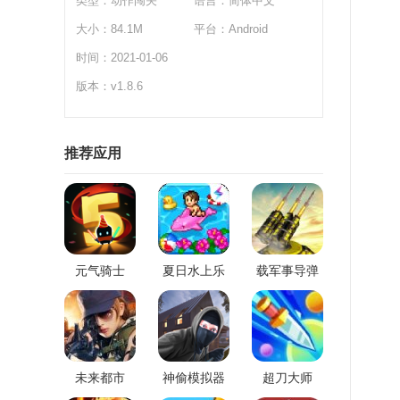
类型：
动作闯关
语言：简体中文
大小：84.1M
平台：Android
时间：2021-01-06
版本：v1.8.6
推荐应用
元气骑士
夏日水上乐
载军事导弹
园物语
的呼唤
未来都市
神偷模拟器
超刀大师