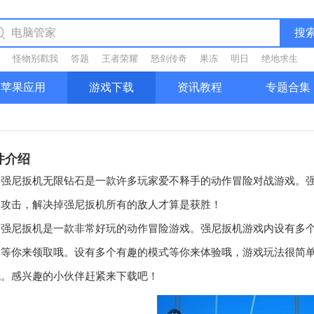
搜
怪物别戳我
答题
王者荣耀
怒剑传奇
果冻
明日
绝地求生
苹果应用
游戏下载
资讯教程
专题合集
件介绍
尼扳机无限钻石是一款许多玩家爱不释手的动作冒险对战游戏。强
的攻击，解决掉强尼扳机所有的敌人才算是获胜！
尼扳机是一款非常好玩的动作冒险游戏。强尼扳机游戏内设有多个
具等你来领取哦。设有多个有趣的模式等你来体验哦，游戏玩法很简
哦。感兴趣的小伙伴赶紧来下载吧！