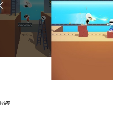
、主角强尼的造型可以自由的更改，在商城里购买服装更换即可，
、背景音乐的节奏很欢快，射击的特效也很炫酷，射出子弹会有光
、在前进的路上会有很多的道具，道具都是可以使用的，不同的危
、强尼一出场就要大杀四方，非常的酷炫，激情十足的游戏；
、结合背景音乐前进更加的刺激，更容易激发你的热血；
、在游戏进行的过程中，可以的使用道具，可以触发意想不到的效
戏玩法
强尼扳机怎么玩？
、竖屏的画面方面一只手来控制，点击屏幕下方的虚拟按钮就可以
、不同的关卡，地图的设计也不同，越过障碍物的操作需要进行更
、在路上记得收集攻击的道具，有手枪以及其他的武器，战斗力有
件推荐