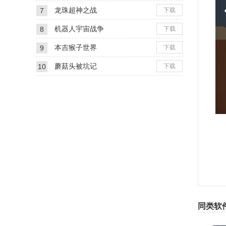
1
龙珠超神之战
7
下载
2
机器人宇宙战争
8
下载
3
本吉猴子世界
9
下载
4
蘑菇头被坑记
10
下载
5
6
游
1
2
3
同类软