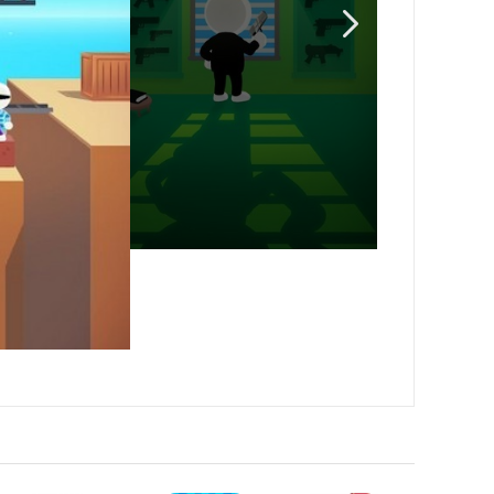
很方便；
效；
急情况使用不同。
果。
，操作很简单；
改；
强有弱。