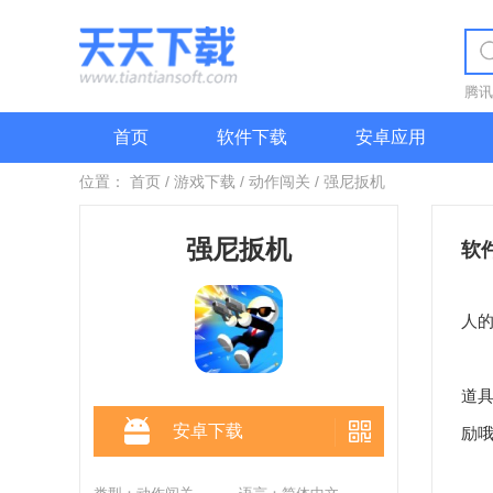
腾讯
首页
软件下载
安卓应用
位置：
首页
/
游戏下载
/
动作闯关
/
强尼扳机
强尼扳机
软
强
人
强
道
安卓下载
励