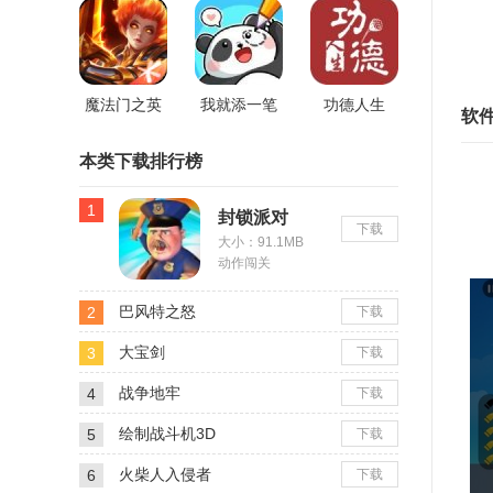
魔法门之英
我就添一笔
功德人生
软
游
雄无敌战争
本类下载排行榜
1
纪元测试服
2
1
封锁派对
下载
大小：91.1MB
3
动作闯关
4
巴风特之怒
2
下载
游
大宝剑
3
下载
1
战争地牢
4
下载
2
3
绘制战斗机3D
5
下载
游
火柴人入侵者
6
下载